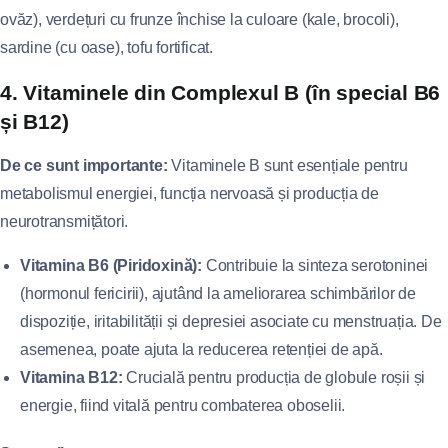
ovăz), verdețuri cu frunze închise la culoare (kale, brocoli),
sardine (cu oase), tofu fortificat.
4. Vitaminele din Complexul B (în special B6
și B12)
De ce sunt importante:
Vitaminele B sunt esențiale pentru
metabolismul energiei, funcția nervoasă și producția de
neurotransmițători.
Vitamina B6 (Piridoxină):
Contribuie la sinteza serotoninei
(hormonul fericirii), ajutând la ameliorarea schimbărilor de
dispoziție, iritabilității și depresiei asociate cu menstruația. De
asemenea, poate ajuta la reducerea retenției de apă.
Vitamina B12:
Crucială pentru producția de globule roșii și
energie, fiind vitală pentru combaterea oboselii.