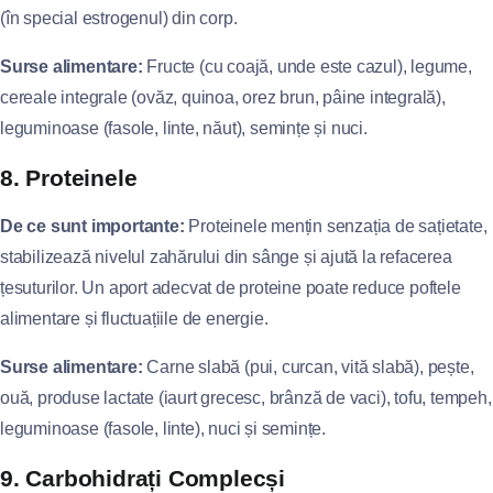
(în special estrogenul) din corp.
Surse alimentare:
Fructe (cu coajă, unde este cazul), legume,
cereale integrale (ovăz, quinoa, orez brun, pâine integrală),
leguminoase (fasole, linte, năut), semințe și nuci.
8. Proteinele
De ce sunt importante:
Proteinele mențin senzația de sațietate,
stabilizează nivelul zahărului din sânge și ajută la refacerea
țesuturilor. Un aport adecvat de proteine poate reduce poftele
alimentare și fluctuațiile de energie.
Surse alimentare:
Carne slabă (pui, curcan, vită slabă), pește,
ouă, produse lactate (iaurt grecesc, brânză de vaci), tofu, tempeh,
leguminoase (fasole, linte), nuci și semințe.
9. Carbohidrați Complecși