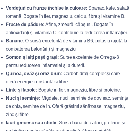
Verdețuri cu frunze închise la culoare:
Spanac, kale, salată
romană. Bogate în fier, magneziu, calciu, fibre și vitamine B.
Fructe de pădure:
Afine, zmeură, căpșuni. Bogate în
antioxidanți și vitamina C, contribuie la reducerea inflamației.
Banane:
O sursă excelentă de vitamina B6, potasiu (ajută la
combaterea balonării) și magneziu.
Somon și alți pești grași:
Surse excelente de Omega-3
pentru reducerea inflamației și a durerii.
Quinoa, ovăz și orez brun:
Carbohidrați complecși care
oferă energie constantă și fibre.
Linte și fasole:
Bogate în fier, magneziu, fibre și proteine.
Nuci și semințe:
Migdale, nuci, semințe de dovleac, semințe
de chia, semințe de in. Oferă grăsimi sănătoase, magneziu,
zinc și fibre.
Iaurt grecesc sau chefir:
Sursă bună de calciu, proteine și
probiotice pentru sănătatea digestivă. Alege varietăți