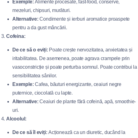
Exemple:
Alimente procesate, fast-food, conserve,
mezeluri, chipsuri, murături.
Alternative:
Condimente și ierburi aromatice proaspete
pentru a da gust mâncării.
Cofeina:
De ce să o eviți:
Poate crește nervozitatea, anxietatea și
iritabilitatea. De asemenea, poate agrava crampele prin
vasoconstricție și poate perturba somnul. Poate contribui la
sensibilitatea sânilor.
Exemple:
Cafea, băuturi energizante, ceaiuri negre
puternice, ciocolată cu lapte.
Alternative:
Ceaiuri de plante fără cofeină, apă, smoothie-
uri.
Alcoolul:
De ce să îl eviți:
Acționează ca un diuretic, ducând la