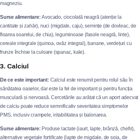
magneziu.
Surse alimentare:
Avocado, ciocolată neagră (atenție la
cantitate și zahăr), nuci (migdale, caju), semințe (de dovleac, de
floarea soarelui, de chia), leguminoase (fasole neagră, linte),
cereale integrale (quinoa, ovăz integral), banane, verdețuri cu
frunze închise la culoare (spanac, kale).
3. Calciul
De ce este important:
Calciul este renumit pentru rolul său în
sănătatea oaselor, dar este la fel de important și pentru funcția
musculară și nervoasă. Cercetările au arătat că un aport adecvat
de calciu poate reduce semnificativ severitatea simptomelor
PMS, inclusiv crampele, iritabilitatea și balonarea.
Surse alimentare:
Produse lactate (iaurt, lapte, brânză, chefir),
alternative vegetale fortificate (lapte de migdale, de soia, de