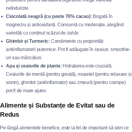
neîndulcite.
Ciocolată neagră (cu peste 70% cacao):
Bogată în
magneziu și antioxidanți. Consumă cu moderație, alegând
varietăți cu conținut scăzut de zahăr.
Ghimbir și Turmeric:
Condimente cu proprietăți
antiinflamatorii puternice. Pot fi adăugate în ceaiuri, smoothie-
uri sau mâncăruri.
Apa și ceaiurile de plante:
Hidratarea este crucială.
Ceaiurile de mentă (pentru greață), mușețel (pentru relaxare și
somn), ghimbir (antiinflamator) sau zmeură (pentru crampe)
pot fi de mare ajutor.
Alimente și Substanțe de Evitat sau de
Redus
Pe lângă alimentele benefice, este la fel de important să știm ce