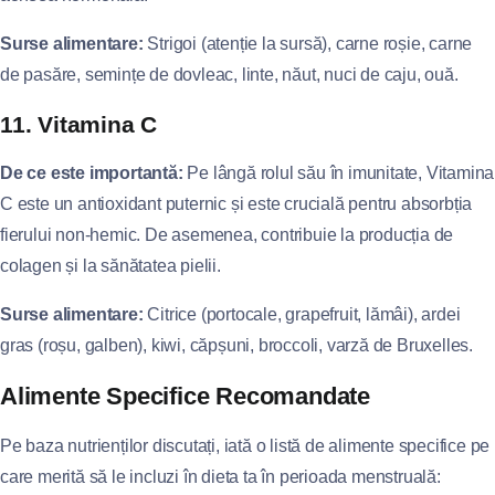
Surse alimentare:
Strigoi (atenție la sursă), carne roșie, carne
de pasăre, semințe de dovleac, linte, năut, nuci de caju, ouă.
11. Vitamina C
De ce este importantă:
Pe lângă rolul său în imunitate, Vitamina
C este un antioxidant puternic și este crucială pentru absorbția
fierului non-hemic. De asemenea, contribuie la producția de
colagen și la sănătatea pielii.
Surse alimentare:
Citrice (portocale, grapefruit, lămâi), ardei
gras (roșu, galben), kiwi, căpșuni, broccoli, varză de Bruxelles.
Alimente Specifice Recomandate
Pe baza nutrienților discutați, iată o listă de alimente specifice pe
care merită să le incluzi în dieta ta în perioada menstruală: