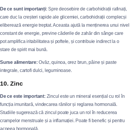
De ce sunt importanți:
Spre deosebire de carbohidrații rafinați,
care duc la creșteri rapide ale glicemiei, carbohidrații complecși
eliberează energie treptat. Aceasta ajută la menținerea unui nivel
constant de energie, previne căderile de zahăr din sânge care
pot amplifica iritabilitatea și poftele, și contribuie indirect la o
stare de spirit mai bună.
Surse alimentare:
Ovăz, quinoa, orez brun, pâine și paste
integrale, cartofi dulci, leguminoase.
10. Zinc
De ce este important:
Zincul este un mineral esențial cu rol în
funcția imunitară, vindecarea rănilor și reglarea hormonală.
Studiile sugerează că zincul poate juca un rol în reducerea
crampelor menstruale și a inflamației. Poate fi benefic și pentru
acneea hormonală.