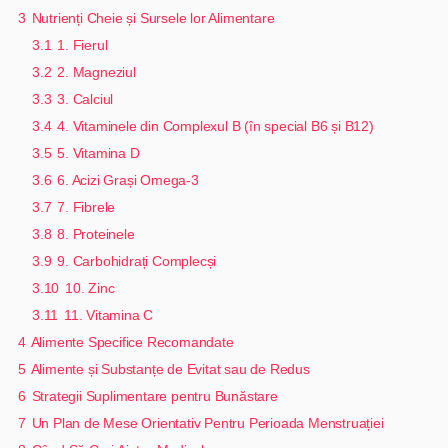
3
Nutrienți Cheie și Sursele lor Alimentare
3.1
1. Fierul
3.2
2. Magneziul
3.3
3. Calciul
3.4
4. Vitaminele din Complexul B (în special B6 și B12)
3.5
5. Vitamina D
3.6
6. Acizi Grași Omega-3
3.7
7. Fibrele
3.8
8. Proteinele
3.9
9. Carbohidrați Complecși
3.10
10. Zinc
3.11
11. Vitamina C
4
Alimente Specifice Recomandate
5
Alimente și Substanțe de Evitat sau de Redus
6
Strategii Suplimentare pentru Bunăstare
7
Un Plan de Mese Orientativ Pentru Perioada Menstruației