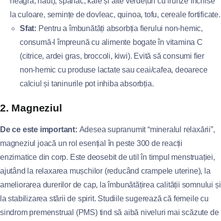
neagră, năut), spanac, kale și alte verdețuri cu frunze închise
la culoare, semințe de dovleac, quinoa, tofu, cereale fortificate.
Sfat:
Pentru a îmbunătăți absorbția fierului non-hemic,
consumă-l împreună cu alimente bogate în vitamina C
(citrice, ardei gras, broccoli, kiwi). Evită să consumi fier
non-hemic cu produse lactate sau ceai/cafea, deoarece
calciul și taninurile pot inhiba absorbția.
2. Magneziul
De ce este important:
Adesea supranumit “mineralul relaxării”,
magneziul joacă un rol esențial în peste 300 de reacții
enzimatice din corp. Este deosebit de util în timpul menstruației,
ajutând la relaxarea mușchilor (reducând crampele uterine), la
ameliorarea durerilor de cap, la îmbunătățirea calității somnului și
la stabilizarea stării de spirit. Studiile sugerează că femeile cu
sindrom premenstrual (PMS) tind să aibă niveluri mai scăzute de