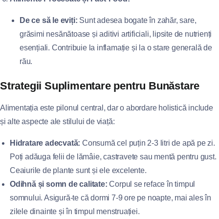
De ce să le eviți:
Sunt adesea bogate în zahăr, sare,
grăsimi nesănătoase și aditivi artificiali, lipsite de nutrienți
esențiali. Contribuie la inflamație și la o stare generală de
rău.
Strategii Suplimentare pentru Bunăstare
Alimentația este pilonul central, dar o abordare holistică include
și alte aspecte ale stilului de viață:
Hidratare adecvată:
Consumă cel puțin 2-3 litri de apă pe zi.
Poți adăuga felii de lămâie, castravete sau mentă pentru gust.
Ceaiurile de plante sunt și ele excelente.
Odihnă și somn de calitate:
Corpul se reface în timpul
somnului. Asigură-te că dormi 7-9 ore pe noapte, mai ales în
zilele dinainte și în timpul menstruației.