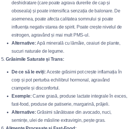
deshidratare (care poate agrava durerile de cap și
oboseala) și poate intensifica senzația de balonare. De
asemenea, poate afecta calitatea somnului și poate
influența negativ starea de spirit. Poate crește nivelul de
estrogen, agravând și mai mult PMS-ul.
Alternative:
Apă minerală cu lămâie, ceaiuri de plante,
sucuri naturale de legume.
Grăsimile Saturate și Trans:
De ce să le eviți:
Aceste grăsimi pot crește inflamația în
corp și pot perturba echilibrul hormonal, agravând
crampele și disconfortul.
Exemple:
Carne grasă, produse lactate integrale în exces,
fast-food, produse de patiserie, margarină, prăjeli.
Alternative:
Grăsimi sănătoase din avocado, nuci,
semințe, ulei de măsline extravirgin, pește gras.
Alimente Procesate și Fast-Food: