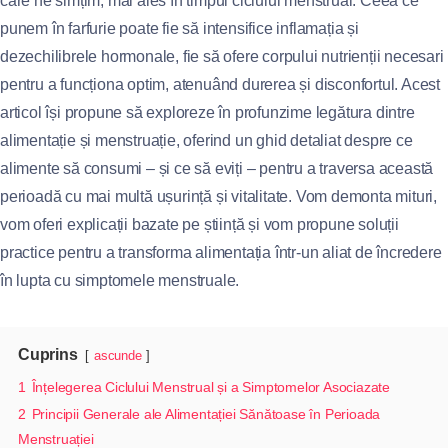
care ne simțim, mai ales în timpul ciclului menstrual. Ceea ce
punem în farfurie poate fie să intensifice inflamația și
dezechilibrele hormonale, fie să ofere corpului nutrienții necesari
pentru a funcționa optim, atenuând durerea și disconfortul. Acest
articol își propune să exploreze în profunzime legătura dintre
alimentație și menstruație, oferind un ghid detaliat despre ce
alimente să consumi – și ce să eviți – pentru a traversa această
perioadă cu mai multă ușurință și vitalitate. Vom demonta mituri,
vom oferi explicații bazate pe știință și vom propune soluții
practice pentru a transforma alimentația într-un aliat de încredere
în lupta cu simptomele menstruale.
Cuprins
ascunde
1
Înțelegerea Ciclului Menstrual și a Simptomelor Asociazate
2
Principii Generale ale Alimentației Sănătoase în Perioada
Menstruației