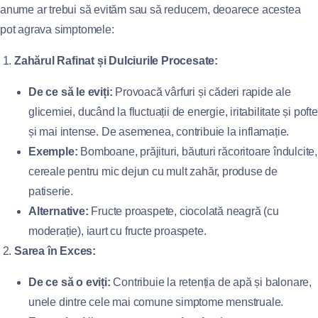
anume ar trebui să evităm sau să reducem, deoarece acestea
pot agrava simptomele:
Zahărul Rafinat și Dulciurile Procesate:
De ce să le eviți:
Provoacă vârfuri și căderi rapide ale
glicemiei, ducând la fluctuații de energie, iritabilitate și pofte
și mai intense. De asemenea, contribuie la inflamație.
Exemple:
Bomboane, prăjituri, băuturi răcoritoare îndulcite,
cereale pentru mic dejun cu mult zahăr, produse de
patiserie.
Alternative:
Fructe proaspete, ciocolată neagră (cu
moderație), iaurt cu fructe proaspete.
Sarea în Exces:
De ce să o eviți:
Contribuie la retenția de apă și balonare,
unele dintre cele mai comune simptome menstruale.