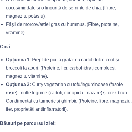
cocos/migdale și o linguriță de semințe de chia. (Fibre,
magneziu, potasiu).
Fâșii de morcov/ardei gras cu hummus. (Fibre, proteine,
vitamine).
Cină:
Opțiunea 1:
Piept de pui la grătar cu cartof dulce copt și
broccoli la aburi. (Proteine, fier, carbohidrați complecși,
magneziu, vitamine).
Opțiunea 2:
Curry vegetarian cu tofu/leguminoase (fasole
roșie), multe legume (cartofi, conopidă, mazăre) și orez brun.
Condimentat cu turmeric și ghimbir. (Proteine, fibre, magneziu,
fier, proprietăți antiinflamatorii).
Băuturi pe parcursul zilei: