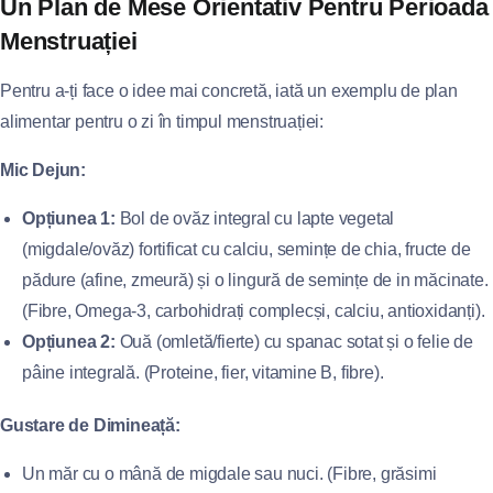
Un Plan de Mese Orientativ Pentru Perioada
Menstruației
Pentru a-ți face o idee mai concretă, iată un exemplu de plan
alimentar pentru o zi în timpul menstruației:
Mic Dejun:
Opțiunea 1:
Bol de ovăz integral cu lapte vegetal
(migdale/ovăz) fortificat cu calciu, semințe de chia, fructe de
pădure (afine, zmeură) și o lingură de semințe de in măcinate.
(Fibre, Omega-3, carbohidrați complecși, calciu, antioxidanți).
Opțiunea 2:
Ouă (omletă/fierte) cu spanac sotat și o felie de
pâine integrală. (Proteine, fier, vitamine B, fibre).
Gustare de Dimineață:
Un măr cu o mână de migdale sau nuci. (Fibre, grăsimi