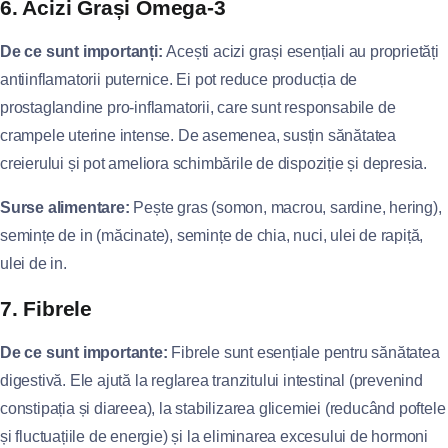
6. Acizi Grași Omega-3
De ce sunt importanți:
Acești acizi grași esențiali au proprietăți
antiinflamatorii puternice. Ei pot reduce producția de
prostaglandine pro-inflamatorii, care sunt responsabile de
crampele uterine intense. De asemenea, susțin sănătatea
creierului și pot ameliora schimbările de dispoziție și depresia.
Surse alimentare:
Pește gras (somon, macrou, sardine, hering),
semințe de in (măcinate), semințe de chia, nuci, ulei de rapiță,
ulei de in.
7. Fibrele
De ce sunt importante:
Fibrele sunt esențiale pentru sănătatea
digestivă. Ele ajută la reglarea tranzitului intestinal (prevenind
constipația și diareea), la stabilizarea glicemiei (reducând poftele
și fluctuațiile de energie) și la eliminarea excesului de hormoni