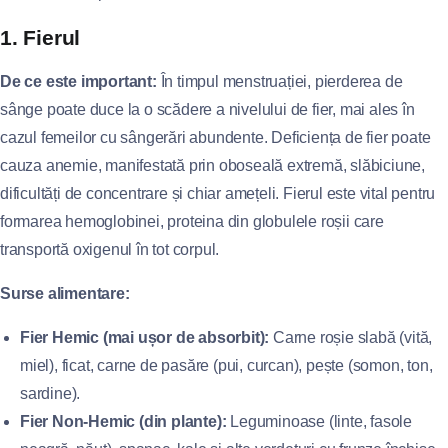
1. Fierul
De ce este important:
În timpul menstruației, pierderea de
sânge poate duce la o scădere a nivelului de fier, mai ales în
cazul femeilor cu sângerări abundente. Deficiența de fier poate
cauza anemie, manifestată prin oboseală extremă, slăbiciune,
dificultăți de concentrare și chiar amețeli. Fierul este vital pentru
formarea hemoglobinei, proteina din globulele roșii care
transportă oxigenul în tot corpul.
Surse alimentare:
Fier Hemic (mai ușor de absorbit):
Carne roșie slabă (vită,
miel), ficat, carne de pasăre (pui, curcan), pește (somon, ton,
sardine).
Fier Non-Hemic (din plante):
Leguminoase (linte, fasole