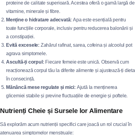
proteine de calitate superioară. Acestea oferă o gamă largă de
vitamine, minerale și fibre.
Menține o hidratare adecvată:
Apa este esențială pentru
toate funcțiile corporale, inclusiv pentru reducerea balonării și
a constipației.
Evită excesele:
Zahărul rafinat, sarea, cofeina și alcoolul pot
agrava simptomele.
Ascultă-ți corpul:
Fiecare femeie este unică. Observă cum
reacționează corpul tău la diferite alimente și ajustează-ți dieta
în consecință.
Mănâncă mese regulate și mici:
Ajută la menținerea
glicemiei stabile și previne fluctuațiile de energie și poftele.
Nutrienți Cheie și Sursele lor Alimentare
Să explorăm acum nutrienții specifici care joacă un rol crucial în
atenuarea simptomelor menstruale: