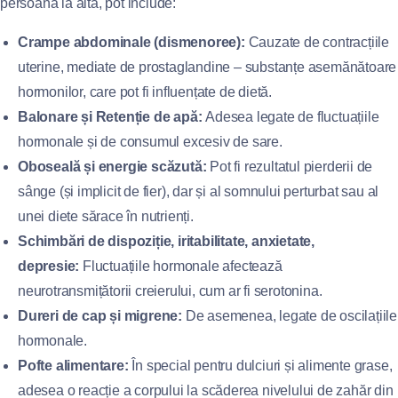
persoană la alta, pot include:
Crampe abdominale (dismenoree):
Cauzate de contracțiile
uterine, mediate de prostaglandine – substanțe asemănătoare
hormonilor, care pot fi influențate de dietă.
Balonare și Retenție de apă:
Adesea legate de fluctuațiile
hormonale și de consumul excesiv de sare.
Oboseală și energie scăzută:
Pot fi rezultatul pierderii de
sânge (și implicit de fier), dar și al somnului perturbat sau al
unei diete sărace în nutrienți.
Schimbări de dispoziție, iritabilitate, anxietate,
depresie:
Fluctuațiile hormonale afectează
neurotransmițătorii creierului, cum ar fi serotonina.
Dureri de cap și migrene:
De asemenea, legate de oscilațiile
hormonale.
Pofte alimentare:
În special pentru dulciuri și alimente grase,
adesea o reacție a corpului la scăderea nivelului de zahăr din