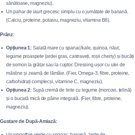
sănătoase, magneziu).
Un pahar de iaurt grecesc simplu cu o jumătate de banană.
(Calciu, proteine, potasiu, magneziu, vitamina B6).
Prânz:
Opțiunea 1:
Salată mare cu spanac/kale, quinoa, năut,
legume proaspete (ardei gras, castraveți, roșii cherry) și bucăți
de somon la grătar sau la cuptor. Dressing ușor cu ulei de
măsline și zeamă de lămâie. (Fier, Omega-3, fibre, proteine,
carbohidrați complecși, vitamine C, magneziu).
Opțiunea 2:
Supă cremă de linte cu legume (morcovi, țelină)
și o bucată mică de pâine integrală. (Fier, fibre, proteine,
magneziu).
Gustare de După-Amiază:
Un smoothie verde cu spanac, banană, lapte de