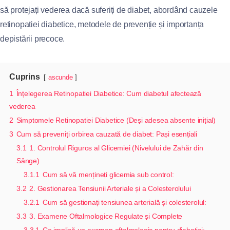
să protejați vederea dacă suferiți de diabet, abordând cauzele
retinopatiei diabetice, metodele de prevenție și importanța
depistării precoce.
Cuprins
ascunde
1
Înțelegerea Retinopatiei Diabetice: Cum diabetul afectează
vederea
2
Simptomele Retinopatiei Diabetice (Deși adesea absente inițial)
3
Cum să preveniți orbirea cauzată de diabet: Pași esențiali
3.1
1. Controlul Riguros al Glicemiei (Nivelului de Zahăr din
Sânge)
3.1.1
Cum să vă mențineți glicemia sub control:
3.2
2. Gestionarea Tensiunii Arteriale și a Colesterolului
3.2.1
Cum să gestionați tensiunea arterială și colesterolul:
3.3
3. Examene Oftalmologice Regulate și Complete
3.3.1
Ce implică un examen oftalmologic pentru diabetici: