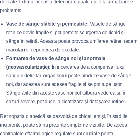
delicate. În timp, această deteriorare poate duce la următoarele
probleme:
Vase de sânge slăbite și permeabile:
Vasele de sânge
retinice devin fragile și pot permite scurgerea de lichid și
sânge în retină. Aceasta poate provoca umflarea retinei (edem
macular) și depunerea de exudate.
Formarea de vase de sânge noi și anormale
(neovascularizație):
În încercarea de a compensa fluxul
sanguin deficitar, organismul poate produce vase de sânge
noi, dar acestea sunt adesea fragile și se pot rupe ușor.
Sângerările din aceste vase noi pot tulbura vederea și, în
cazuri severe, pot duce la cicatrizare și detașarea retinei.
Retinopatia diabetică se dezvoltă de obicei lent și, în stadiile
incipiente, poate să nu prezinte simptome vizibile. De aceea,
controalele oftalmologice regulate sunt cruciale pentru