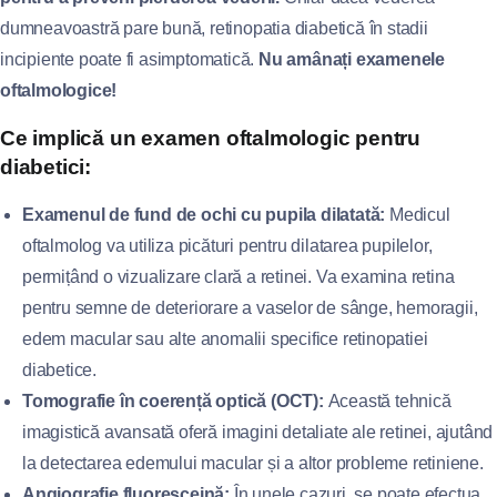
dumneavoastră pare bună, retinopatia diabetică în stadii
incipiente poate fi asimptomatică.
Nu amânați examenele
oftalmologice!
Ce implică un examen oftalmologic pentru
diabetici:
Examenul de fund de ochi cu pupila dilatată:
Medicul
oftalmolog va utiliza picături pentru dilatarea pupilelor,
permițând o vizualizare clară a retinei. Va examina retina
pentru semne de deteriorare a vaselor de sânge, hemoragii,
edem macular sau alte anomalii specifice retinopatiei
diabetice.
Tomografie în coerență optică (OCT):
Această tehnică
imagistică avansată oferă imagini detaliate ale retinei, ajutând
la detectarea edemului macular și a altor probleme retiniene.
Angiografie fluoresceină:
În unele cazuri, se poate efectua