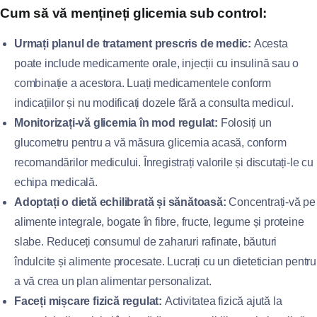
Cum să vă mențineți glicemia sub control:
Urmați planul de tratament prescris de medic:
Acesta
poate include medicamente orale, injecții cu insulină sau o
combinație a acestora. Luați medicamentele conform
indicațiilor și nu modificați dozele fără a consulta medicul.
Monitorizați-vă glicemia în mod regulat:
Folosiți un
glucometru pentru a vă măsura glicemia acasă, conform
recomandărilor medicului. Înregistrați valorile și discutați-le cu
echipa medicală.
Adoptați o dietă echilibrată și sănătoasă:
Concentrați-vă pe
alimente integrale, bogate în fibre, fructe, legume și proteine
slabe. Reduceți consumul de zaharuri rafinate, băuturi
îndulcite și alimente procesate. Lucrați cu un dietetician pentru
a vă crea un plan alimentar personalizat.
Faceți mișcare fizică regulat:
Activitatea fizică ajută la