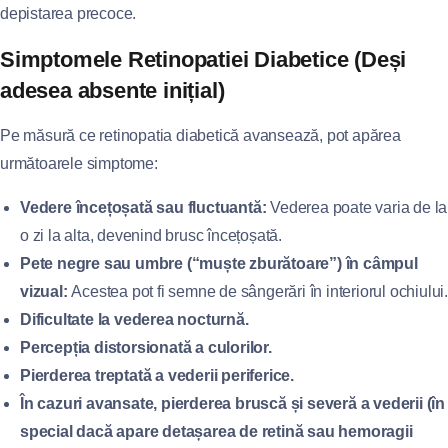
depistarea precoce.
Simptomele Retinopatiei Diabetice (Deși
adesea absente inițial)
Pe măsură ce retinopatia diabetică avansează, pot apărea
următoarele simptome:
Vedere încețoșată sau fluctuantă:
Vederea poate varia de la
o zi la alta, devenind brusc încețoșată.
Pete negre sau umbre (“muște zburătoare”) în câmpul
vizual:
Acestea pot fi semne de sângerări în interiorul ochiului
Dificultate la vederea nocturnă.
Percepția distorsionată a culorilor.
Pierderea treptată a vederii periferice.
În cazuri avansate, pierderea bruscă și severă a vederii (în
special dacă apare detașarea de retină sau hemoragii