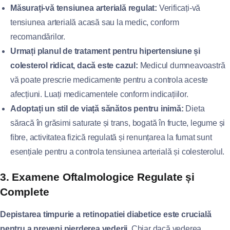
Măsurați-vă tensiunea arterială regulat:
Verificați-vă
tensiunea arterială acasă sau la medic, conform
recomandărilor.
Urmați planul de tratament pentru hipertensiune și
colesterol ridicat, dacă este cazul:
Medicul dumneavoastră
vă poate prescrie medicamente pentru a controla aceste
afecțiuni. Luați medicamentele conform indicațiilor.
Adoptați un stil de viață sănătos pentru inimă:
Dieta
săracă în grăsimi saturate și trans, bogată în fructe, legume și
fibre, activitatea fizică regulată și renunțarea la fumat sunt
esențiale pentru a controla tensiunea arterială și colesterolul.
3. Examene Oftalmologice Regulate și
Complete
Depistarea timpurie a retinopatiei diabetice este crucială
pentru a preveni pierderea vederii.
Chiar dacă vederea