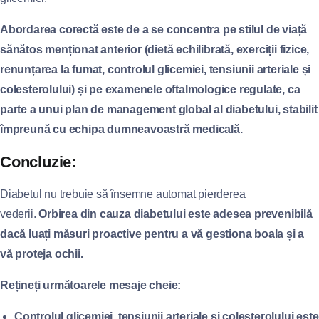
Abordarea corectă este de a se concentra pe stilul de viață
sănătos menționat anterior (dietă echilibrată, exerciții fizice,
renunțarea la fumat, controlul glicemiei, tensiunii arteriale și
colesterolului) și pe examenele oftalmologice regulate, ca
parte a unui plan de management global al diabetului, stabilit
împreună cu echipa dumneavoastră medicală.
Concluzie:
Diabetul nu trebuie să însemne automat pierderea
vederii.
Orbirea din cauza diabetului este adesea prevenibilă
dacă luați măsuri proactive pentru a vă gestiona boala și a
vă proteja ochii.
Rețineți următoarele mesaje cheie:
Controlul glicemiei, tensiunii arteriale și colesterolului este