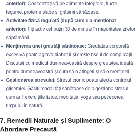
anterior):
Concentrați-vă pe alimente integrale, fructe,
legume, proteine slabe și grăsimi sănătoase.
Activitate fizică regulată (după cum s-a menționat
anterior):
Fiți activ cel puțin 30 de minute în majoritatea zilelor
săptămânii.
Menținerea unei greutăți sănătoase:
Greutatea corporală
excesivă poate agrava diabetul și crește riscul de complicații.
Discutați cu medicul dumneavoastră despre greutatea ideală
pentru dumneavoastră și cum să o atingeți și să o mențineți.
Gestionarea stresului:
Stresul cronic poate afecta controlul
glicemiei. Găsiți modalități sănătoase de a gestiona stresul,
cum ar fi exercițiile fizice, meditația, yoga sau petrecerea
timpului în natură.
7. Remedii Naturale și Suplimente: O
Abordare Precaută