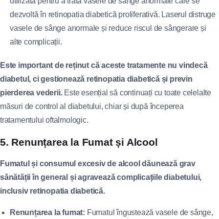
utilizată pentru a trata vasele de sânge anormale care se
dezvoltă în retinopatia diabetică proliferativă. Laserul distruge
vasele de sânge anormale și reduce riscul de sângerare și
alte complicații.
Este important de reținut că aceste tratamente nu vindecă
diabetul, ci gestionează retinopatia diabetică și previn
pierderea vederii.
Este esențial să continuați cu toate celelalte
măsuri de control al diabetului, chiar și după începerea
tratamentului oftalmologic.
5. Renunțarea la Fumat și Alcool
Fumatul și consumul excesiv de alcool dăunează grav
sănătății în general și agravează complicațiile diabetului,
inclusiv retinopatia diabetică.
Renunțarea la fumat:
Fumatul îngustează vasele de sânge,