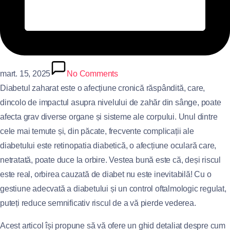
mart. 15, 2025
No Comments
Diabetul zaharat este o afecțiune cronică răspândită, care,
dincolo de impactul asupra nivelului de zahăr din sânge, poate
afecta grav diverse organe și sisteme ale corpului. Unul dintre
cele mai temute și, din păcate, frecvente complicații ale
diabetului este retinopatia diabetică, o afecțiune oculară care,
netratată, poate duce la orbire. Vestea bună este că, deși riscul
este real, orbirea cauzată de diabet nu este inevitabilă! Cu o
gestiune adecvată a diabetului și un control oftalmologic regulat,
puteți reduce semnificativ riscul de a vă pierde vederea.
Acest articol își propune să vă ofere un ghid detaliat despre cum