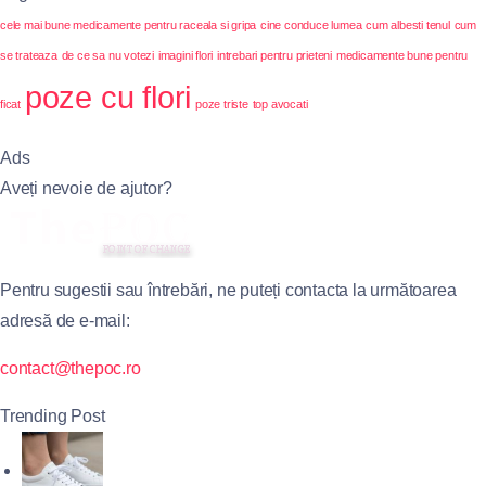
cele mai bune medicamente pentru raceala si gripa
cine conduce lumea
cum albesti tenul
cum
se trateaza
de ce sa nu votezi
imagini flori
intrebari pentru prieteni
medicamente bune pentru
poze cu flori
ficat
poze triste
top avocati
Ads
Aveți nevoie de ajutor?
Pentru sugestii sau întrebări, ne puteți contacta la următoarea
adresă de e-mail:
contact@thepoc.ro
Trending Post