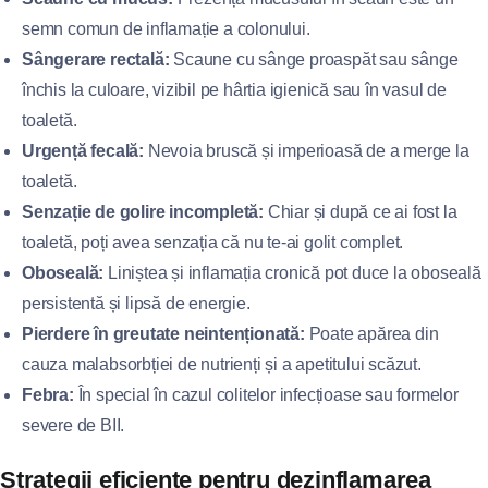
semn comun de inflamație a colonului.
Sângerare rectală:
Scaune cu sânge proaspăt sau sânge
închis la culoare, vizibil pe hârtia igienică sau în vasul de
toaletă.
Urgență fecală:
Nevoia bruscă și imperioasă de a merge la
toaletă.
Senzație de golire incompletă:
Chiar și după ce ai fost la
toaletă, poți avea senzația că nu te-ai golit complet.
Oboseală:
Liniștea și inflamația cronică pot duce la oboseală
persistentă și lipsă de energie.
Pierdere în greutate neintenționată:
Poate apărea din
cauza malabsorbției de nutrienți și a apetitului scăzut.
Febra:
În special în cazul colitelor infecțioase sau formelor
severe de BII.
Strategii eficiente pentru dezinflamarea