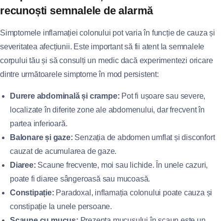
recunoști semnalele de alarmă
Simptomele inflamației colonului pot varia în funcție de cauza și
severitatea afecțiunii. Este important să fii atent la semnalele
corpului tău și să consulți un medic dacă experimentezi oricare
dintre următoarele simptome în mod persistent:
Durere abdominală și crampe:
Pot fi ușoare sau severe,
localizate în diferite zone ale abdomenului, dar frecvent în
partea inferioară.
Balonare și gaze:
Senzația de abdomen umflat și disconfort
cauzat de acumularea de gaze.
Diaree:
Scaune frecvente, moi sau lichide. În unele cazuri,
poate fi diaree sângeroasă sau mucoasă.
Constipație:
Paradoxal, inflamația colonului poate cauza și
constipație la unele persoane.
Scaune cu mucus:
Prezența mucusului în scaun este un