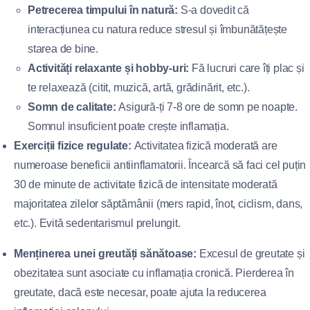
Petrecerea timpului în natură:
S-a dovedit că
interacțiunea cu natura reduce stresul și îmbunătățește
starea de bine.
Activități relaxante și hobby-uri:
Fă lucruri care îți plac și
te relaxează (citit, muzică, artă, grădinărit, etc.).
Somn de calitate:
Asigură-ți 7-8 ore de somn pe noapte.
Somnul insuficient poate crește inflamația.
Exerciții fizice regulate:
Activitatea fizică moderată are
numeroase beneficii antiinflamatorii. Încearcă să faci cel puțin
30 de minute de activitate fizică de intensitate moderată
majoritatea zilelor săptămânii (mers rapid, înot, ciclism, dans,
etc.). Evită sedentarismul prelungit.
Menținerea unei greutăți sănătoase:
Excesul de greutate și
obezitatea sunt asociate cu inflamația cronică. Pierderea în
greutate, dacă este necesar, poate ajuta la reducerea