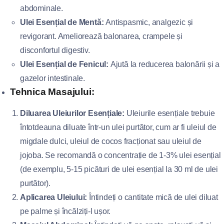
abdominale.
Ulei Esențial de Mentă:
Antispasmic, analgezic și
revigorant. Ameliorează balonarea, crampele și
disconfortul digestiv.
Ulei Esențial de Fenicul:
Ajută la reducerea balonării și a
gazelor intestinale.
Tehnica Masajului:
Diluarea Uleiurilor Esențiale:
Uleiurile esențiale trebuie
întotdeauna diluate într-un ulei purtător, cum ar fi uleiul de
migdale dulci, uleiul de cocos fracționat sau uleiul de
jojoba. Se recomandă o concentrație de 1-3% ulei esențial
(de exemplu, 5-15 picături de ulei esențial la 30 ml de ulei
purtător).
Aplicarea Uleiului:
Întindeți o cantitate mică de ulei diluat
pe palme și încălziți-l ușor.