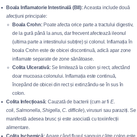
Boala Inflamatorie Intestinală (BII):
Aceasta include două
afecțiuni principale:
Boala Crohn:
Poate afecta orice parte a tractului digestiv,
de la gură până la anus, dar frecvent afectează ileonul
(ultima parte a intestinului subțire) și colonul. Inflamația în
boala Crohn este de obicei discontinuă, adică apar zone
inflamate separate de zone sănătoase.
Colita Ulcerativă:
Se limitează la colon și rect, afectând
doar mucoasa colonului. Inflamația este continuă,
începând de obicei din rect și extinzându-se în sus în
colon.
Colita Infecțioasă:
Cauzată de bacterii (cum ar fi
E.
coli
,
Salmonella
,
Shigella
,
C. difficile
), virusuri sau paraziți. Se
manifestă adesea brusc și este asociată cu toxiinfecții
alimentare.
Colita Ischemică:
Apare când fluxul sanguin către colon este