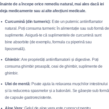
înainte de a începe orice remediu natural, mai ales dacă iei
deja medicamente sau ai alte afecțiuni medicale.
Curcumină (din turmeric):
Este un puternic antiinflamator
natural. Poți consuma turmeric în alimentație sau sub formă de
suplimente. Asigură-te că suplimentele de curcumină sunt
bine absorbite (de exemplu, formula cu piperină sau
lipozomală).
Ghimbir:
Are proprietăți antiinflamatorii și digestive. Poți
consuma ghimbir proaspăt, ceai de ghimbir, suplimente de
ghimbir.
Ulei de mentă:
Poate ajuta la relaxarea mușchilor intestinului
și la reducerea spasmelor și a balonării. Se găsește sub formă
de capsule gastrorezistente.
Aloe Vera:
Gelul de aloe vera este cunoscut pentru