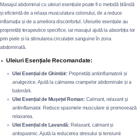
Masajul abdominal cu uleiuri esențiale poate fi o metodă blândă
și eficientă de a relaxa musculatura colonului, de a reduce
inflamația și de a ameliora disconfortul. Uleiurile esențiale au
proprietăți terapeutice specifice, iar masajul ajută la absorbția lor
prin piele și la stimularea circulației sanguine în zona
abdominală.
Uleiuri Esențiale Recomandate:
Ulei Esențial de Ghimbir:
Proprietăți antiinflamatorii și
analgezice. Ajută la calmarea crampelor abdominale și a
balonării.
Ulei Esențial de Mușețel Roman:
Calmant, relaxant și
antiinflamator. Reduce spasmele musculare și promovează
relaxarea.
Ulei Esențial de Lavandă:
Relaxant, calmant și
antispasmic. Ajută la reducerea stresului și tensiunii