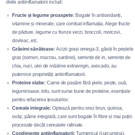
diete antiinflamatorii includ:
Fructe și legume proaspete:
Bogate în antioxidanți,
vitamine și minerale, care combat inflamația. Alege fructe
de pădure, legume cu frunze verzi, broccoli, morcovi,
dovleac, etc.
Grăsimi sănătoase:
Acizii grași omega-3, găsiți în peștele
gras (somon, macrou, sardine), semințe de in, semințe de
chia, nuci, ulei de măsline extravirgin, avocado, au
puternice proprietăți antiinflamatorii.
Proteine slabe:
Carne de pasăre fără piele, pește, ouă,
leguminoase, tofu, sunt surse bune de proteine, esențiale
pentru refacerea țesuturilor.
Cereale integrale:
Optează pentru orez brun, quinoa,
ovăz, pâine integrală, care sunt bogate în fibre și mai puțin
procesate decât cerealele rafinate.
Condimente antiinflamatorii:
Turmericul (curcumina),