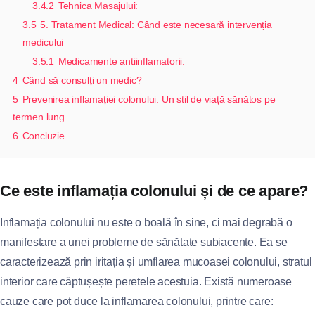
3.4.2
Tehnica Masajului:
3.5
5. Tratament Medical: Când este necesară intervenția
medicului
3.5.1
Medicamente antiinflamatorii:
4
Când să consulți un medic?
5
Prevenirea inflamației colonului: Un stil de viață sănătos pe
termen lung
6
Concluzie
Ce este inflamația colonului și de ce apare?
Inflamația colonului nu este o boală în sine, ci mai degrabă o
manifestare a unei probleme de sănătate subiacente. Ea se
caracterizează prin iritația și umflarea mucoasei colonului, stratul
interior care căptușește peretele acestuia. Există numeroase
cauze care pot duce la inflamarea colonului, printre care: