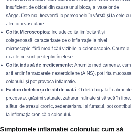
insuficient, de obicei din cauza unui blocaj al vaselor de
sânge. Este mai frecventă la persoanele în vârstă și la cele cu
afecțiuni vasculare.
Colita Microscopica:
Include colita limfocitară și
colagenoasă, caracterizate de o inflamație la nivel
microscopic, fără modificări vizibile la colonoscopie. Cauzele
exacte nu sunt pe deplin înțelese.
Colita indusă de medicamente:
Anumite medicamente, cum
ar fi antiinflamatoarele nesteroidiene (AINS), pot irita mucoasa
colonului și pot provoca inflamație.
Factori dietetici și de stil de viață:
O dietă bogată în alimente
procesate, grăsimi saturate, zaharuri rafinate și săracă în fibre,
alături de stresul cronic, sedentarismul și fumatul, pot contribui
la inflamația cronică a colonului.
Simptomele inflamației colonului: cum să