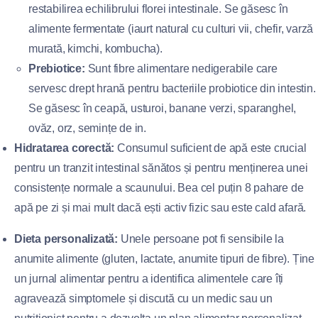
restabilirea echilibrului florei intestinale. Se găsesc în
alimente fermentate (iaurt natural cu culturi vii, chefir, varză
murată, kimchi, kombucha).
Prebiotice:
Sunt fibre alimentare nedigerabile care
servesc drept hrană pentru bacteriile probiotice din intestin.
Se găsesc în ceapă, usturoi, banane verzi, sparanghel,
ovăz, orz, semințe de in.
Hidratarea corectă:
Consumul suficient de apă este crucial
pentru un tranzit intestinal sănătos și pentru menținerea unei
consistențe normale a scaunului. Bea cel puțin 8 pahare de
apă pe zi și mai mult dacă ești activ fizic sau este cald afară.
Dieta personalizată:
Unele persoane pot fi sensibile la
anumite alimente (gluten, lactate, anumite tipuri de fibre). Ține
un jurnal alimentar pentru a identifica alimentele care îți
agravează simptomele și discută cu un medic sau un