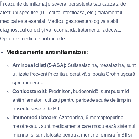
În cazurile de inflamație severă, persistentă sau cauzată de
afecțiuni specifice (BII, colită infecțioasă, etc.), tratamentul
medical este esențial. Medicul gastroenterolog va stabili
diagnosticul corect și va recomanda tratamentul adecvat.
Opțiunile medicale pot include:
Medicamente antiinflamatorii:
Aminosalicilați (5-ASA):
Sulfasalazina, mesalazina, sunt
utilizate frecvent în colita ulcerativă și boala Crohn ușoară
spre moderată.
Corticosteroizi:
Prednison, budesonidă, sunt puternici
antiinflamatori, utilizați pentru perioade scurte de timp în
puseele severe de BII.
Imunomodulatoare:
Azatioprina, 6-mercaptopurina,
metotrexatul, sunt medicamente care modulează sistemul
imunitar și sunt folosite pentru a menține remisia în BII și