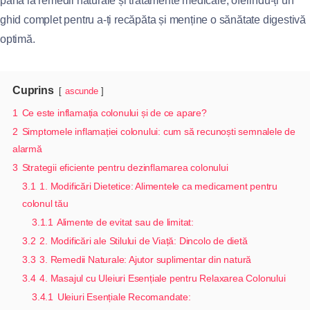
până la remedii naturale și tratamente medicale, oferindu-ți un
ghid complet pentru a-ți recăpăta și menține o sănătate digestivă
optimă.
Cuprins
ascunde
1
Ce este inflamația colonului și de ce apare?
2
Simptomele inflamației colonului: cum să recunoști semnalele de
alarmă
3
Strategii eficiente pentru dezinflamarea colonului
3.1
1. Modificări Dietetice: Alimentele ca medicament pentru
colonul tău
3.1.1
Alimente de evitat sau de limitat:
3.2
2. Modificări ale Stilului de Viață: Dincolo de dietă
3.3
3. Remedii Naturale: Ajutor suplimentar din natură
3.4
4. Masajul cu Uleiuri Esențiale pentru Relaxarea Colonului
3.4.1
Uleiuri Esențiale Recomandate: