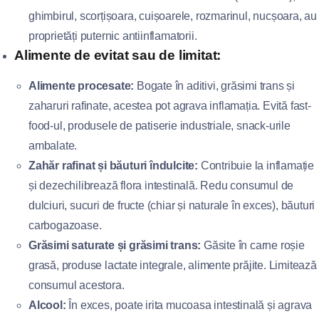
ghimbirul, scorțișoara, cuișoarele, rozmarinul, nucșoara, au
proprietăți puternic antiinflamatorii.
Alimente de evitat sau de limitat:
Alimente procesate:
Bogate în aditivi, grăsimi trans și
zaharuri rafinate, acestea pot agrava inflamația. Evită fast-
food-ul, produsele de patiserie industriale, snack-urile
ambalate.
Zahăr rafinat și băuturi îndulcite:
Contribuie la inflamație
și dezechilibrează flora intestinală. Redu consumul de
dulciuri, sucuri de fructe (chiar și naturale în exces), băuturi
carbogazoase.
Grăsimi saturate și grăsimi trans:
Găsite în carne roșie
grasă, produse lactate integrale, alimente prăjite. Limitează
consumul acestora.
Alcool:
În exces, poate irita mucoasa intestinală și agrava