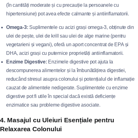
(în cantități moderate și cu precauție la persoanele cu
hipertensiune) pot avea efecte calmante și antiinflamatorii.
Omega-3:
Suplimentele cu acizi grași omega-3, obținute din
ulei de pește, ulei de krill sau ulei de alge marine (pentru
vegetarieni și vegani), oferă un aport concentrat de EPA și
DHA, acizi grași cu puternice proprietăți antiinflamatorii.
Enzime Digestive:
Enzimele digestive pot ajuta la
descompunerea alimentelor și la îmbunătățirea digestiei,
reducând stresul asupra colonului și potențialul de inflamație
cauzat de alimentele nedigerate. Suplimentele cu enzime
digestive pot fi utile în special dacă există deficiențe
enzimatice sau probleme digestive asociate.
4. Masajul cu Uleiuri Esențiale pentru
Relaxarea Colonului