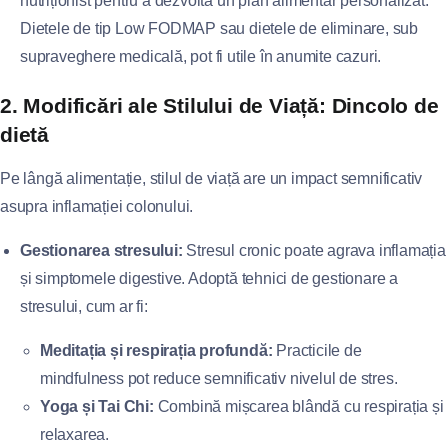
nutriționist pentru a dezvolta un plan alimentar personalizat.
Dietele de tip Low FODMAP sau dietele de eliminare, sub
supraveghere medicală, pot fi utile în anumite cazuri.
2. Modificări ale Stilului de Viață: Dincolo de
dietă
Pe lângă alimentație, stilul de viață are un impact semnificativ
asupra inflamației colonului.
Gestionarea stresului:
Stresul cronic poate agrava inflamația
și simptomele digestive. Adoptă tehnici de gestionare a
stresului, cum ar fi:
Meditația și respirația profundă:
Practicile de
mindfulness pot reduce semnificativ nivelul de stres.
Yoga și Tai Chi:
Combină mișcarea blândă cu respirația și
relaxarea.