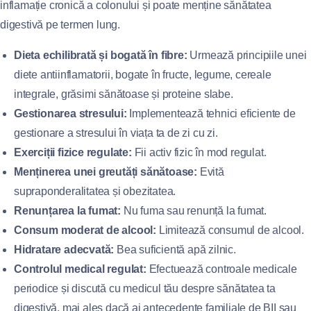
inflamație cronică a colonului și poate menține sănătatea
digestivă pe termen lung.
Dieta echilibrată și bogată în fibre:
Urmează principiile unei
diete antiinflamatorii, bogate în fructe, legume, cereale
integrale, grăsimi sănătoase și proteine slabe.
Gestionarea stresului:
Implementează tehnici eficiente de
gestionare a stresului în viața ta de zi cu zi.
Exerciții fizice regulate:
Fii activ fizic în mod regulat.
Menținerea unei greutăți sănătoase:
Evită
supraponderalitatea și obezitatea.
Renunțarea la fumat:
Nu fuma sau renunță la fumat.
Consum moderat de alcool:
Limitează consumul de alcool.
Hidratare adecvată:
Bea suficientă apă zilnic.
Controlul medical regulat:
Efectuează controale medicale
periodice și discută cu medicul tău despre sănătatea ta
digestivă, mai ales dacă ai antecedente familiale de BII sau