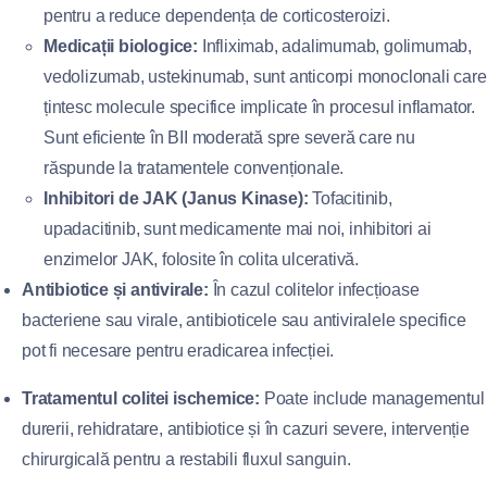
pentru a reduce dependența de corticosteroizi.
Medicații biologice:
Infliximab, adalimumab, golimumab,
vedolizumab, ustekinumab, sunt anticorpi monoclonali care
țintesc molecule specifice implicate în procesul inflamator.
Sunt eficiente în BII moderată spre severă care nu
răspunde la tratamentele convenționale.
Inhibitori de JAK (Janus Kinase):
Tofacitinib,
upadacitinib, sunt medicamente mai noi, inhibitori ai
enzimelor JAK, folosite în colita ulcerativă.
Antibiotice și antivirale:
În cazul colitelor infecțioase
bacteriene sau virale, antibioticele sau antiviralele specifice
pot fi necesare pentru eradicarea infecției.
Tratamentul colitei ischemice:
Poate include managementul
durerii, rehidratare, antibiotice și în cazuri severe, intervenție
chirurgicală pentru a restabili fluxul sanguin.