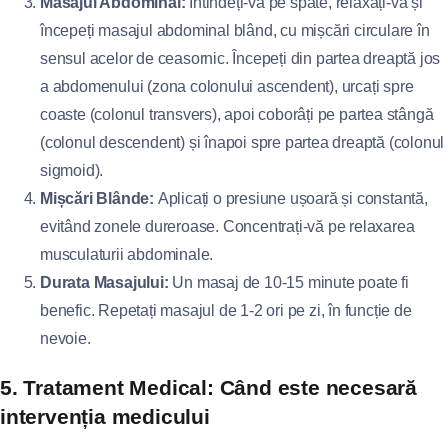
Masajul Abdominal:
Întindeți-vă pe spate, relaxați-vă și
începeți masajul abdominal blând, cu mișcări circulare în
sensul acelor de ceasornic. Începeți din partea dreaptă jos
a abdomenului (zona colonului ascendent), urcați spre
coaste (colonul transvers), apoi coborâți pe partea stângă
(colonul descendent) și înapoi spre partea dreaptă (colonul
sigmoid).
Mișcări Blânde:
Aplicați o presiune ușoară și constantă,
evitând zonele dureroase. Concentrați-vă pe relaxarea
musculaturii abdominale.
Durata Masajului:
Un masaj de 10-15 minute poate fi
benefic. Repetați masajul de 1-2 ori pe zi, în funcție de
nevoie.
5. Tratament Medical: Când este necesară
intervenția medicului