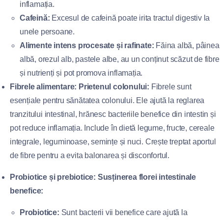
inflamația.
Cafeină:
Excesul de cafeină poate irita tractul digestiv la
unele persoane.
Alimente intens procesate și rafinate:
Făina albă, pâinea
albă, orezul alb, pastele albe, au un conținut scăzut de fibre
și nutrienți și pot promova inflamația.
Fibrele alimentare: Prietenul colonului:
Fibrele sunt
esențiale pentru sănătatea colonului. Ele ajută la reglarea
tranzitului intestinal, hrănesc bacteriile benefice din intestin și
pot reduce inflamația. Include în dietă legume, fructe, cereale
integrale, leguminoase, semințe și nuci. Crește treptat aportul
de fibre pentru a evita balonarea și disconfortul.
Probiotice și prebiotice: Susținerea florei intestinale
benefice:
Probiotice:
Sunt bacterii vii benefice care ajută la