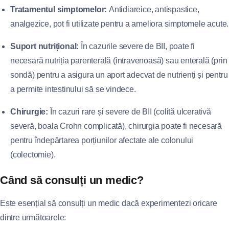
Tratamentul simptomelor:
Antidiareice, antispastice,
analgezice, pot fi utilizate pentru a ameliora simptomele acute.
Suport nutrițional:
În cazurile severe de BII, poate fi
necesară nutriția parenterală (intravenoasă) sau enterală (prin
sondă) pentru a asigura un aport adecvat de nutrienți și pentru
a permite intestinului să se vindece.
Chirurgie:
În cazuri rare și severe de BII (colită ulcerativă
severă, boala Crohn complicată), chirurgia poate fi necesară
pentru îndepărtarea porțiunilor afectate ale colonului
(colectomie).
Când să consulți un medic?
Este esențial să consulți un medic dacă experimentezi oricare
dintre următoarele: