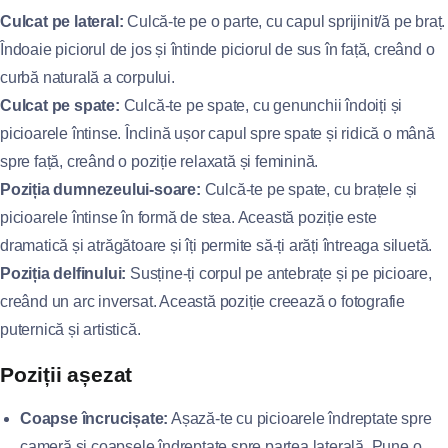
Culcat pe lateral:
Culcă-te pe o parte, cu capul sprijinit/ă pe braț.
Îndoaie piciorul de jos și întinde piciorul de sus în față, creând o
curbă naturală a corpului.
Culcat pe spate:
Culcă-te pe spate, cu genunchii îndoiți și
picioarele întinse. Înclină ușor capul spre spate și ridică o mână
spre față, creând o poziție relaxată și feminină.
Poziția dumnezeului-soare:
Culcă-te pe spate, cu brațele și
picioarele întinse în formă de stea. Această poziție este
dramatică și atrăgătoare și îți permite să-ți arăți întreaga siluetă.
Poziția delfinului:
Susține-ți corpul pe antebrațe și pe picioare,
creând un arc inversat. Această poziție creează o fotografie
puternică și artistică.
Poziții așezat
Coapse încrucișate:
Așază-te cu picioarele îndreptate spre
cameră și coapsele îndreptate spre partea laterală. Pune o