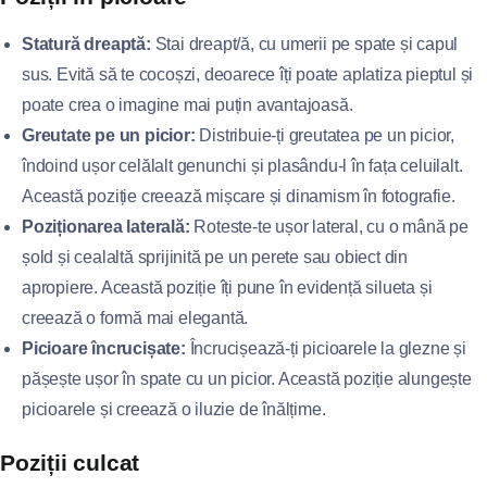
Statură dreaptă:
Stai dreapt/ă, cu umerii pe spate și capul
sus. Evită să te cocoșzi, deoarece îți poate aplatiza pieptul și
poate crea o imagine mai puțin avantajoasă.
Greutate pe un picior:
Distribuie-ți greutatea pe un picior,
îndoind ușor celălalt genunchi și plasându-l în fața celuilalt.
Această poziție creează mișcare și dinamism în fotografie.
Poziționarea laterală:
Roteste-te ușor lateral, cu o mână pe
șold și cealaltă sprijinită pe un perete sau obiect din
apropiere. Această poziție îți pune în evidență silueta și
creează o formă mai elegantă.
Picioare încrucișate:
Încrucișează-ți picioarele la glezne și
pășește ușor în spate cu un picior. Această poziție alungește
picioarele și creează o iluzie de înălțime.
Poziții culcat