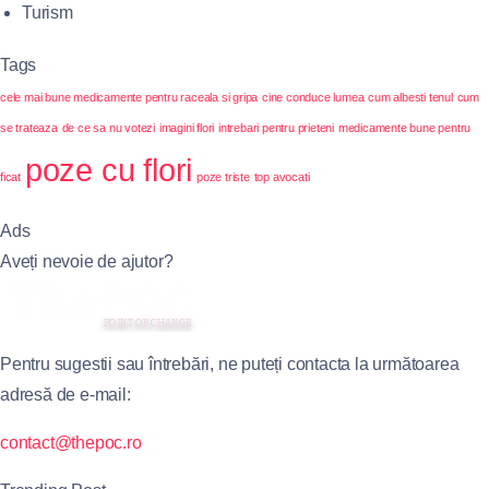
Turism
Tags
cele mai bune medicamente pentru raceala si gripa
cine conduce lumea
cum albesti tenul
cum
se trateaza
de ce sa nu votezi
imagini flori
intrebari pentru prieteni
medicamente bune pentru
poze cu flori
ficat
poze triste
top avocati
Ads
Aveți nevoie de ajutor?
Pentru sugestii sau întrebări, ne puteți contacta la următoarea
adresă de e-mail:
contact@thepoc.ro