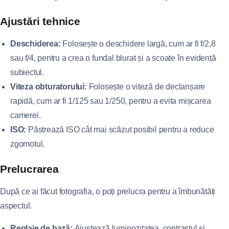
Ajustări tehnice
Deschiderea:
Folosește o deschidere largă, cum ar fi f/2,8
sau f/4, pentru a crea o fundal blurat și a scoate în evidență
subiectul.
Viteza obturatorului:
Folosește o viteză de declanșare
rapidă, cum ar fi 1/125 sau 1/250, pentru a evita mișcarea
camerei.
ISO:
Păstrează ISO cât mai scăzut posibil pentru a reduce
zgomotul.
Prelucrarea
După ce ai făcut fotografia, o poți prelucra pentru a îmbunătăți
aspectul.
Reglaje de bază:
Ajustează luminozitatea, contrastul și