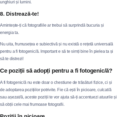
unghiuri și lumini.
8. Distrează-te!
Amintește-ți că fotografiile ar trebui să surprindă bucuria și
energia ta.
Nu uita, frumusețea e subiectivă și nu există o rețetă universală
pentru a fi fotogenic/ă. Important e să te simți bine în pielea ta și
să te distrezi!
Ce poziții să adopți pentru a fi fotogenic/ă?
A fi fotogenic/ă nu este doar o chestiune de trăsături fizice, ci și
de adoptarea pozițiilor potrivite. Fie că ești în picioare, culcat/ă
sau așezat/ă, aceste poziții te vor ajuta să-ți accentuezi atuurile și
să obții cele mai frumoase fotografii.
Poziții în picioare