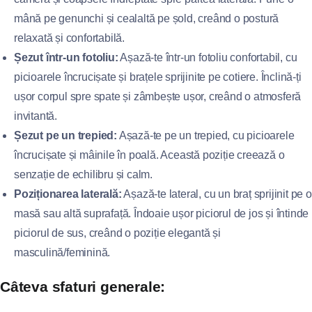
mână pe genunchi și cealaltă pe șold, creând o postură
relaxată și confortabilă.
Șezut într-un fotoliu:
Așază-te într-un fotoliu confortabil, cu
picioarele încrucișate și brațele sprijinite pe cotiere. Înclină-ți
ușor corpul spre spate și zâmbește ușor, creând o atmosferă
invitantă.
Șezut pe un trepied:
Așază-te pe un trepied, cu picioarele
încrucișate și mâinile în poală. Această poziție creează o
senzație de echilibru și calm.
Poziționarea laterală:
Așază-te lateral, cu un braț sprijinit pe o
masă sau altă suprafață. Îndoaie ușor piciorul de jos și întinde
piciorul de sus, creând o poziție elegantă și
masculină/feminină.
Câteva sfaturi generale: