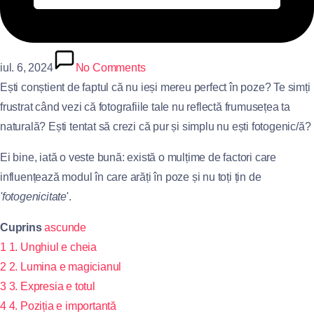
iul. 6, 2024
No Comments
Ești conștient de faptul că nu ieși mereu perfect în poze? Te simți
frustrat când vezi că fotografiile tale nu reflectă frumusețea ta
naturală? Ești tentat să crezi că pur și simplu nu ești fotogenic/ă?
Ei bine, iată o veste bună: există o mulțime de factori care
influențează modul în care arăți în poze și nu toți țin de
'fotogenicitate
'.
Cuprins
ascunde
1
1. Unghiul e cheia
2
2. Lumina e magicianul
3
3. Expresia e totul
4
4. Poziția e importantă