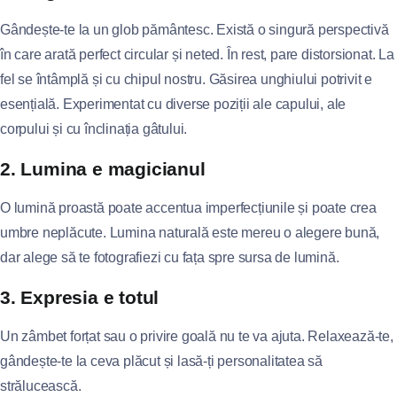
Gândește-te la un glob pământesc. Există o singură perspectivă
în care arată perfect circular și neted. În rest, pare distorsionat. La
fel se întâmplă și cu chipul nostru. Găsirea unghiului potrivit e
esențială. Experimentat cu diverse poziții ale capului, ale
corpului și cu înclinația gâtului.
2. Lumina e magicianul
O lumină proastă poate accentua imperfecțiunile și poate crea
umbre neplăcute. Lumina naturală este mereu o alegere bună,
dar alege să te fotografiezi cu fața spre sursa de lumină.
3. Expresia e totul
Un zâmbet forțat sau o privire goală nu te va ajuta. Relaxează-te,
gândește-te la ceva plăcut și lasă-ți personalitatea să
strălucească.