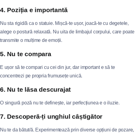
4. Poziția e importantă
Nu sta rigid/ă ca o statuie. Mișcă-te ușor, joacă-te cu degetele,
alege o postură relaxată. Nu uita de limbajul corpului, care poate
transmite o mulțime de emoții.
5. Nu te compara
E ușor să te compari cu cei din jur, dar important e să te
concentrezi pe propria frumusețe unică.
6. Nu te lăsa descurajat
O singură poză nu te definește, iar perfecțiunea e o iluzie.
7. Descoperă-ți unghiul câștigător
Nu te da bătut/ă. Experimentează prin diverse opțiuni de pozare,