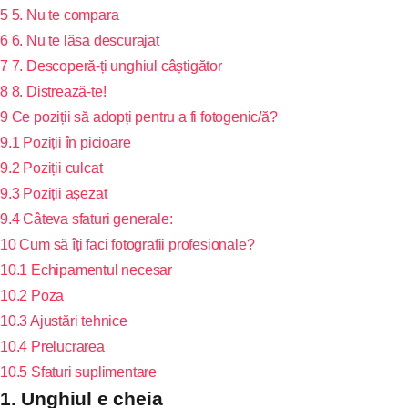
5
5. Nu te compara
6
6. Nu te lăsa descurajat
7
7. Descoperă-ți unghiul câștigător
8
8. Distrează-te!
9
Ce poziții să adopți pentru a fi fotogenic/ă?
9.1
Poziții în picioare
9.2
Poziții culcat
9.3
Poziții așezat
9.4
Câteva sfaturi generale:
10
Cum să îți faci fotografii profesionale?
10.1
Echipamentul necesar
10.2
Poza
10.3
Ajustări tehnice
10.4
Prelucrarea
10.5
Sfaturi suplimentare
1. Unghiul e cheia