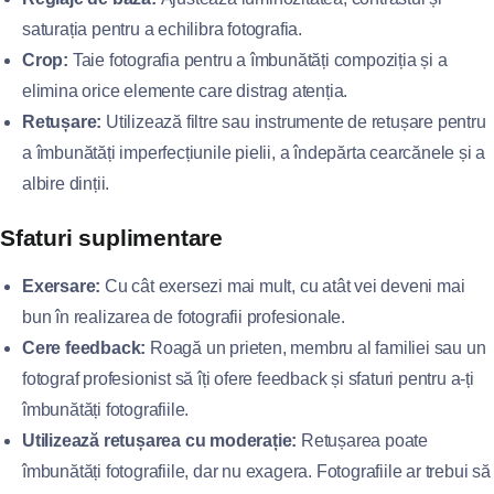
saturația pentru a echilibra fotografia.
Crop:
Taie fotografia pentru a îmbunătăți compoziția și a
elimina orice elemente care distrag atenția.
Retușare:
Utilizează filtre sau instrumente de retușare pentru
a îmbunătăți imperfecțiunile pielii, a îndepărta cearcănele și a
albire dinții.
Sfaturi suplimentare
Exersare:
Cu cât exersezi mai mult, cu atât vei deveni mai
bun în realizarea de fotografii profesionale.
Cere feedback:
Roagă un prieten, membru al familiei sau un
fotograf profesionist să îți ofere feedback și sfaturi pentru a-ți
îmbunătăți fotografiile.
Utilizează retușarea cu moderație:
Retușarea poate
îmbunătăți fotografiile, dar nu exagera. Fotografiile ar trebui să