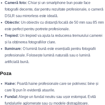
Cameră foto:
Chiar și un smartphone bun poate face
fotografii decente, dar pentru rezultate profesionale, o cameră
DSLR sau mirrorless este ideală.
Obiectiv:
Un obiectiv cu distanță focală de 50 mm sau 85 mm
este perfect pentru portrete profesionale.
Trepied:
Un trepied va ajuta la reducerea tremurului camerei
și la obținerea fotografiilor clare.
Iluminare:
O lumină bună este esențială pentru fotografii
profesionale. Folosește lumină naturală sau o lumină
artificială bună.
Poza
Haine:
Poartă haine profesionale care se potrivesc bine și
care îți pun în evidență atuurile.
Fundal:
Alege un fundal neutru sau ușor estompat. Evită
fundalurile aglomerate sau cu modele distragătoare.