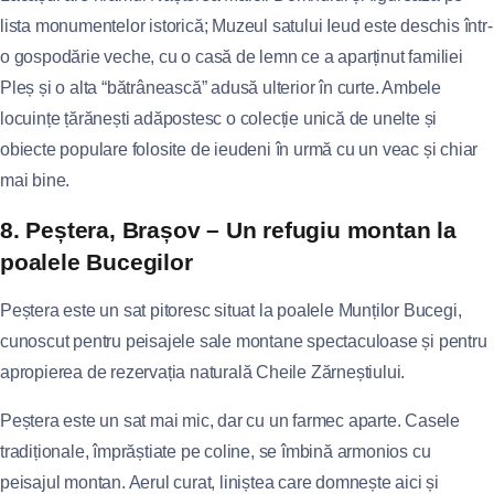
lista monumentelor istorică; Muzeul satului Ieud este deschis într-
o gospodărie veche, cu o casă de lemn ce a aparținut familiei
Pleș și o alta “bătrânească” adusă ulterior în curte. Ambele
locuințe țărănești adăpostesc o colecție unică de unelte și
obiecte populare folosite de ieudeni în urmă cu un veac și chiar
mai bine.
8. Peștera, Brașov – Un refugiu montan la
poalele Bucegilor
Peștera este un sat pitoresc situat la poalele Munților Bucegi,
cunoscut pentru peisajele sale montane spectaculoase și pentru
apropierea de rezervația naturală Cheile Zărneștiului.
Peștera este un sat mai mic, dar cu un farmec aparte. Casele
tradiționale, împrăștiate pe coline, se îmbină armonios cu
peisajul montan. Aerul curat, liniștea care domnește aici și