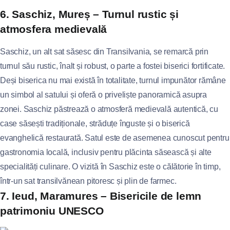
6. Saschiz, Mureș – Turnul rustic și
atmosfera medievală
Saschiz, un alt sat săsesc din Transilvania, se remarcă prin
turnul său rustic, înalt și robust, o parte a fostei biserici fortificate.
Deși biserica nu mai există în totalitate, turnul impunător rămâne
un simbol al satului și oferă o priveliște panoramică asupra
zonei. Saschiz păstrează o atmosferă medievală autentică, cu
case săsești tradiționale, străduțe înguste și o biserică
evanghelică restaurată. Satul este de asemenea cunoscut pentru
gastronomia locală, inclusiv pentru plăcinta săsească și alte
specialități culinare. O vizită în Saschiz este o călătorie în timp,
într-un sat transilvănean pitoresc și plin de farmec.
7. Ieud, Maramures – Bisericile de lemn
patrimoniu UNESCO