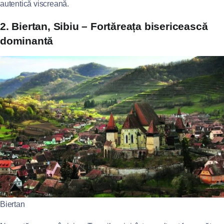
autentică viscreană.
2. Biertan, Sibiu – Fortăreața bisericească
dominantă
Biertan