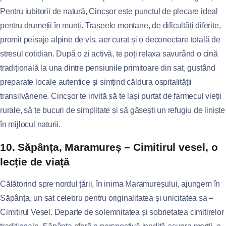
Pentru iubitorii de natură, Cincșor este punctul de plecare ideal
pentru drumeții în munți. Traseele montane, de dificultăți diferite,
promit peisaje alpine de vis, aer curat și o deconectare totală de
stresul cotidian. După o zi activă, te poți relaxa savurând o cină
tradițională la una dintre pensiunile primitoare din sat, gustând
preparate locale autentice și simțind căldura ospitalității
transilvănene. Cincșor te invită să te lași purtat de farmecul vieții
rurale, să te bucuri de simplitate și să găsești un refugiu de liniște
în mijlocul naturii.
10. Săpânța, Maramureș – Cimitirul vesel, o
lecție de viață
Călătorind spre nordul țării, în inima Maramureșului, ajungem în
Săpânța, un sat celebru pentru originalitatea și unicitatea sa –
Cimitirul Vesel. Departe de solemnitatea și sobrietatea cimitirelor