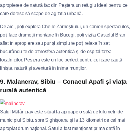
apropierea de natură fac din Peștera un refugiu ideal pentru cei
care doresc să scape de agitația urbană.
De aici, poți explora Cheile Zărneștiului, un canion spectaculos,
poți face drumeții montane în Bucegi, poți vizita Castelul Bran
aflat în apropiere sau pur și simplu te poți relaxa în sat,
bucurându-te de atmosfera autentică și de ospitalitatea
localnicilor. Peștera este un loc perfect pentru cei care caută
liniște, natură și aventură în inima munților.
9. Malancrav, Sibiu – Conacul Apafi și viața
rurală autentică
Satul Mălâncrav este situat la aproape o sută de kilometri de
municipiul Sibiu, spre Sighişoara, şi la 13 kilometri de cel mai
apropiat drum naţional. Satul a fost menţionat prima dată în