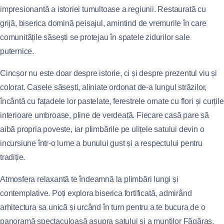
impresionantă a istoriei tumultoase a regiunii. Restaurată cu
grijă, biserica domină peisajul, amintind de vremurile în care
comunitățile săsești se protejau în spatele zidurilor sale
puternice.
Cincșor nu este doar despre istorie, ci și despre prezentul viu și
colorat. Casele săsești, aliniate ordonat de-a lungul străzilor,
încântă cu fațadele lor pastelate, ferestrele ornate cu flori și curțile
interioare umbroase, pline de verdeață. Fiecare casă pare să
aibă propria poveste, iar plimbările pe ulițele satului devin o
incursiune într-o lume a bunului gust și a respectului pentru
tradiție.
Atmosfera relaxantă te îndeamnă la plimbări lungi și
contemplative. Poți explora biserica fortificată, admirând
arhitectura sa unică și urcând în turn pentru a te bucura de o
panoramă spectaculoasă asupra satului și a munților Făgăraș.