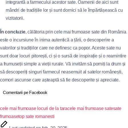
integrantă a farmecului acestor sate. Oamenii de aici sunt
mândri de tradițiile lor și sunt dornici să le împărtășească cu
vizitatorii.
În concluzie
, călătoria prin cele mai frumoase sate din România
este o incursiune în inima autentică a țării, o descoperire a
valorilor și tradițiilor care ne definesc ca popor. Aceste sate nu
sunt doar locuri pitorești, ci și o sursă de inspirație și o reamintire
a frumuseții simple a vieții rurale. Vă invităm să porniți la drum și
să descoperiți singuri farmecul neasemuit al satelor românești,
comori ascunse care așteaptă să fie descoperite și apreciate.
Comentarii pe Facebook
cele mai frumoase locuri de la tara
cele mai frumoase sate
sate
frumoase
top sate romanesti