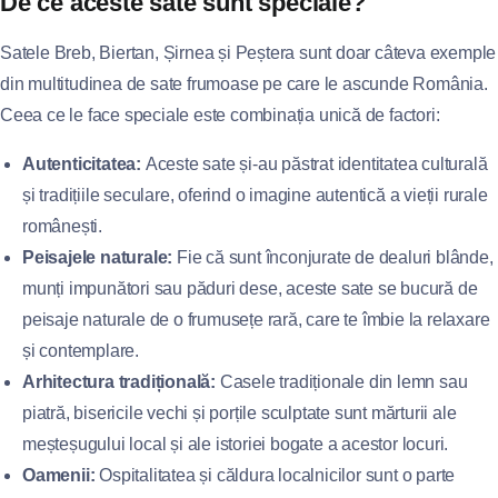
De ce aceste sate sunt speciale?
Satele Breb, Biertan, Șirnea și Peștera sunt doar câteva exemple
din multitudinea de sate frumoase pe care le ascunde România.
Ceea ce le face speciale este combinația unică de factori:
Autenticitatea:
Aceste sate și-au păstrat identitatea culturală
și tradițiile seculare, oferind o imagine autentică a vieții rurale
românești.
Peisajele naturale:
Fie că sunt înconjurate de dealuri blânde,
munți impunători sau păduri dese, aceste sate se bucură de
peisaje naturale de o frumusețe rară, care te îmbie la relaxare
și contemplare.
Arhitectura tradițională:
Casele tradiționale din lemn sau
piatră, bisericile vechi și porțile sculptate sunt mărturii ale
meșteșugului local și ale istoriei bogate a acestor locuri.
Oamenii:
Ospitalitatea și căldura localnicilor sunt o parte