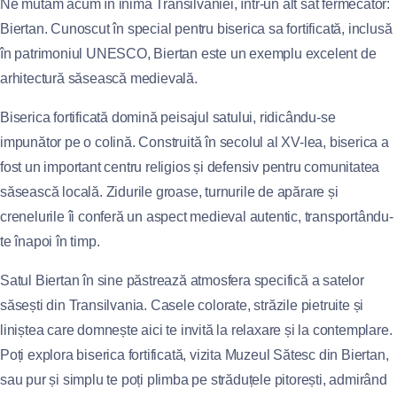
Ne mutăm acum în inima Transilvaniei, într-un alt sat fermecător:
Biertan. Cunoscut în special pentru biserica sa fortificată, inclusă
în patrimoniul UNESCO, Biertan este un exemplu excelent de
arhitectură săsească medievală.
Biserica fortificată domină peisajul satului, ridicându-se
impunător pe o colină. Construită în secolul al XV-lea, biserica a
fost un important centru religios și defensiv pentru comunitatea
săsească locală. Zidurile groase, turnurile de apărare și
crenelurile îi conferă un aspect medieval autentic, transportându-
te înapoi în timp.
Satul Biertan în sine păstrează atmosfera specifică a satelor
săsești din Transilvania. Casele colorate, străzile pietruite și
liniștea care domnește aici te invită la relaxare și la contemplare.
Poți explora biserica fortificată, vizita Muzeul Sătesc din Biertan,
sau pur și simplu te poți plimba pe străduțele pitorești, admirând