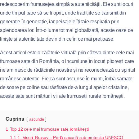
redescoperim frumusețea simplă a autenticității. Ele sunt locuri
unde timpul pare să se fi oprit, unde tradițiile se transmit din
generație în generație, iar peisajele îți taie respirația prin
splendoarea lor. Într-o lume tot mai globalizată, aceste oaze de
liniște și autenticitate devin din ce în ce mai prețioase.
Acest articol este o călătorie virtuală prin câteva dintre cele mai
frumoase sate din România, o incursiune în locuri pitorești care
ne amintesc de rădăcinile noastre și ne reconectează cu spiritul
românesc autentic. Fie că sunt ascunse în munți, îmbălsămate
de soare pe coline sau răsfirate de-a lungul apelor cristaline,
aceste sate sunt mărturii vii ale frumuseții rurale românești.
Cuprins
ascunde
1
Top 12 cele mai frumoase sate românești
1.1
1. Viscri, Brașov – Perlă saxonă sub protecția UNESCO