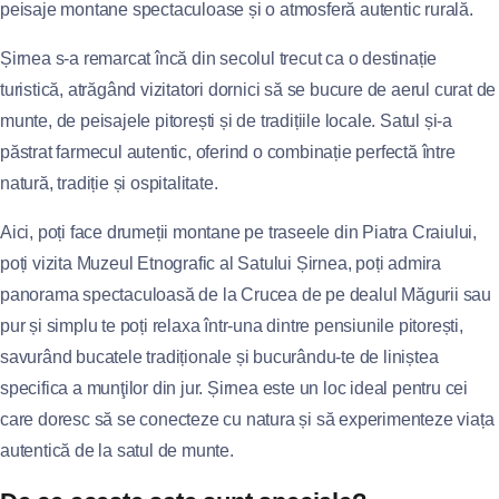
peisaje montane spectaculoase și o atmosferă autentic rurală.
Șirnea s-a remarcat încă din secolul trecut ca o destinație
turistică, atrăgând vizitatori dornici să se bucure de aerul curat de
munte, de peisajele pitorești și de tradițiile locale. Satul și-a
păstrat farmecul autentic, oferind o combinație perfectă între
natură, tradiție și ospitalitate.
Aici, poți face drumeții montane pe traseele din Piatra Craiului,
poți vizita Muzeul Etnografic al Satului Șirnea, poți admira
panorama spectaculoasă de la Crucea de pe dealul Măgurii sau
pur și simplu te poți relaxa într-una dintre pensiunile pitorești,
savurând bucatele tradiționale și bucurându-te de liniștea
specifica a munţilor din jur. Șirnea este un loc ideal pentru cei
care doresc să se conecteze cu natura și să experimenteze viața
autentică de la satul de munte.