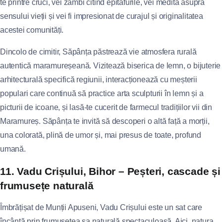
te printre cruci, vei zâmbi citind epitafurile, vei medita asupra
sensului vieții și vei fi impresionat de curajul și originalitatea
acestei comunități.
Dincolo de cimitir, Săpânța păstrează vie atmosfera rurală
autentică maramureșeană. Vizitează biserica de lemn, o bijuterie
arhitecturală specifică regiunii, interacționează cu meșterii
populari care continuă să practice arta sculpturii în lemn și a
picturii de icoane, și lasă-te cucerit de farmecul tradițiilor vii din
Maramureș. Săpânța te invită să descoperi o altă față a morții,
una colorată, plină de umor și, mai presus de toate, profund
umană.
11. Vadu Crișului, Bihor – Peșteri, cascade și
frumusețe naturală
Îmbrățișat de Munții Apuseni, Vadu Crișului este un sat care
încântă prin frumusețea sa naturală spectaculoasă. Aici, natura