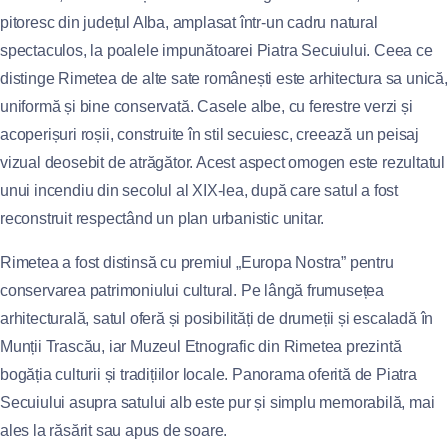
pitoresc din județul Alba, amplasat într-un cadru natural
spectaculos, la poalele impunătoarei Piatra Secuiului. Ceea ce
distinge Rimetea de alte sate românești este arhitectura sa unică,
uniformă și bine conservată. Casele albe, cu ferestre verzi și
acoperișuri roșii, construite în stil secuiesc, creează un peisaj
vizual deosebit de atrăgător. Acest aspect omogen este rezultatul
unui incendiu din secolul al XIX-lea, după care satul a fost
reconstruit respectând un plan urbanistic unitar.
Rimetea a fost distinsă cu premiul „Europa Nostra” pentru
conservarea patrimoniului cultural. Pe lângă frumusețea
arhitecturală, satul oferă și posibilități de drumeții și escaladă în
Munții Trascău, iar Muzeul Etnografic din Rimetea prezintă
bogăția culturii și tradițiilor locale. Panorama oferită de Piatra
Secuiului asupra satului alb este pur și simplu memorabilă, mai
ales la răsărit sau apus de soare.