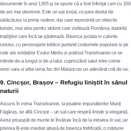
documente în anul 1305 şi se spune că a fost înfiinţat cam cu 100
de ani mai devreme. Este un sat izolat, ce pare destul de
sărăcăcios la prima vedere, dar care reprezintă un obiectiv
turistic, mai ales pentru străinii care vizitează România, datorită
tradiţiilor care încă se păstrează. Biserica pictata in culorile
cerului, cu personajele biblice purtand costumele populare si pe
cele ale soldaților Evului Mediu și podisul Transilvaniei ce se
intinde de-a lungul si de-a latul, cuprinzând satul intre coline
verzi vara si albe iarna fac din Malancrav un adevărat colț de rai.
9. Cincșor, Brașov – Refugiu liniștit în sânul
naturii
Ascuns în inima Transilvaniei, la poalele impunătorilor Munți
Făgăraș, se află Cincșor – un sat care respiră liniște și eleganță.
Aerul proaspăt de munte te învăluie încă de la intrarea în sat, iar
privirea îți este imediat atrasă de biserica fortificată, o mărturie