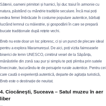
Sătenii, oameni primitori și harnici, își duc traiul în armonie cu
natura, păstrând cu mândrie tradițiile seculare. Încă mai poți
vedea femei îmbrăcate în costume populare autentice, bărbați
lucrând lemnul cu măiestrie, și gospodării în care se prepară
bucate tradiționale după rețete vechi.
Breb nu este doar un loc pitoresc, ci și un punct de plecare ideal
pentru a explora Maramureșul. De aici, poți vizita faimoasele
biserici de lemn UNESCO, cimitirul vesel de la Săpânța,
mănăstirile din zonă sau pur și simplu te poți plimba prin satele
învecinate, bucurându-te de peisajele rurale autentice. Pentru cei
care caută o experiență autentică, departe de agitația turistică,
Breb este o destinație de neuitat.
4. Ciocăneşti, Suceava – Satul muzeu în aer
liber