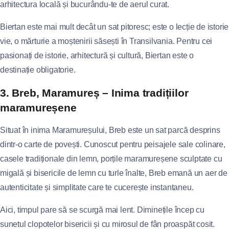
arhitectura locală și bucurându-te de aerul curat.
Biertan este mai mult decât un sat pitoresc; este o lecție de istorie
vie, o mărturie a moștenirii săsești în Transilvania. Pentru cei
pasionați de istorie, arhitectură și cultură, Biertan este o
destinație obligatorie.
3. Breb, Maramureș – Inima tradițiilor
maramureșene
Situat în inima Maramureșului, Breb este un sat parcă desprins
dintr-o carte de povești. Cunoscut pentru peisajele sale colinare,
casele tradiționale din lemn, porțile maramureșene sculptate cu
migală și bisericile de lemn cu turle înalte, Breb emană un aer de
autenticitate și simplitate care te cucerește instantaneu.
Aici, timpul pare să se scurgă mai lent. Diminețile încep cu
sunetul clopotelor bisericii și cu mirosul de fân proaspăt cosit.