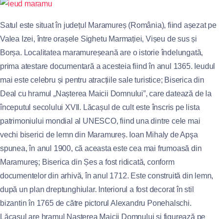
Satul este situat în județul Maramureș (România), fiind așezat pe
Valea Izei, între orașele Sighetu Marmației, Vișeu de sus și
Borșa. Localitatea maramureșeană are o istorie îndelungată,
prima atestare documentară a acesteia fiind în anul 1365. Ieudul
mai este celebru și pentru atracțiile sale turistice; Biserica din
Deal cu hramul „Nașterea Maicii Domnului”, care datează de la
începutul secolului XVII. Lăcașul de cult este înscris pe lista
patrimoniului mondial al UNESCO, fiind una dintre cele mai
vechi biserici de lemn din Maramureș. Ioan Mihaly de Apşa
spunea, în anul 1900, că aceasta este cea mai frumoasă din
Maramureş; Biserica din Șes a fost ridicată, conform
documentelor din arhivă, în anul 1712. Este construită din lemn,
după un plan dreptunghiular. Interiorul a fost decorat în stil
bizantin în 1765 de către pictorul Alexandru Ponehalschi.
Lăcașul are hramul Nașterea Maicii Domnului și figurează pe