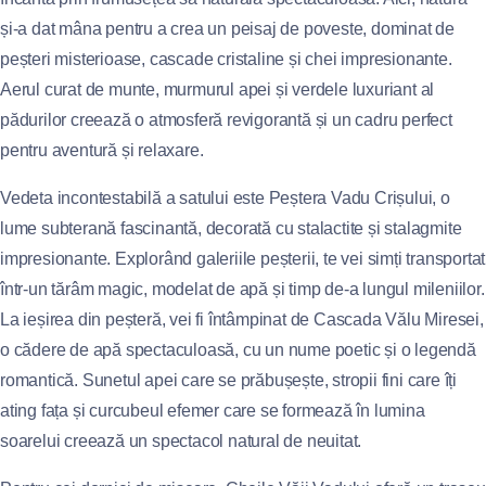
și-a dat mâna pentru a crea un peisaj de poveste, dominat de
peșteri misterioase, cascade cristaline și chei impresionante.
Aerul curat de munte, murmurul apei și verdele luxuriant al
pădurilor creează o atmosferă revigorantă și un cadru perfect
pentru aventură și relaxare.
Vedeta incontestabilă a satului este Peștera Vadu Crișului, o
lume subterană fascinantă, decorată cu stalactite și stalagmite
impresionante. Explorând galeriile peșterii, te vei simți transportat
într-un tărâm magic, modelat de apă și timp de-a lungul mileniilor.
La ieșirea din peșteră, vei fi întâmpinat de Cascada Vălu Miresei,
o cădere de apă spectaculoasă, cu un nume poetic și o legendă
romantică. Sunetul apei care se prăbușește, stropii fini care îți
ating fața și curcubeul efemer care se formează în lumina
soarelui creează un spectacol natural de neuitat.