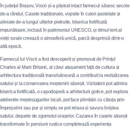
în județul Brașov, Viscri și-a păstrat intact farmecul săsesc secole
de-a rândul. Casele tradiționale, vopsite în culori pastelate și
aliniate de-a lungul ulițelor pietruite, biserica fortificată
impunătoare, inclusă în patrimoniul UNESCO, și ritmul lent al
vieții rurale creează o atmosferă unică, parcă desprinsă dintr-o
altă epocă.
Farmecul lui Viscri a fost descoperit și promovat de Prințul
Charles al Marii Britanii, al cărui atașament față de cultura și
arhitectura tradițională transilvăneană a contribuit la revitalizarea
satului și la conservarea moștenirii săsești. Vizitatorii pot admira
biserica fortificată, o capodoperă a arhitecturii gotice, pot explora
atelierele meșteșugarilor locali, pot face plimbări cu căruța prin
împrejurimi sau pur și simplu se pot relaxa și savura liniștea
satului, departe de zgomotul orașelor. Cazarea în casele săsești
transformate în pensiuni rustice completează experiența