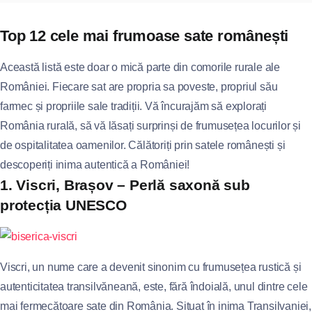
Top 12 cele mai frumoase sate românești
Această listă este doar o mică parte din comorile rurale ale
României. Fiecare sat are propria sa poveste, propriul său
farmec și propriile sale tradiții. Vă încurajăm să explorați
România rurală, să vă lăsați surprinși de frumusețea locurilor și
de ospitalitatea oamenilor. Călătoriți prin satele românești și
descoperiți inima autentică a României!
1. Viscri, Brașov – Perlă saxonă sub
protecția UNESCO
Viscri, un nume care a devenit sinonim cu frumusețea rustică și
autenticitatea transilvăneană, este, fără îndoială, unul dintre cele
mai fermecătoare sate din România. Situat în inima Transilvaniei,