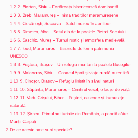
1.2
2. Biertan, Sibiu – Fortăreața bisericească dominantă
1.3
3. Breb, Maramureș – Inima tradițiilor maramureșene
1.4
4. Ciocăneşti, Suceava – Satul muzeu în aer liber
1.5
5. Rimetea, Alba – Satul alb de la poalele Pietrei Secuiului
1.6
6. Saschiz, Mureș – Turnul rustic și atmosfera medievală
1.7
7. Ieud, Maramures – Bisericile de lemn patrimoniu
UNESCO
1.8
8. Peștera, Brașov – Un refugiu montan la poalele Bucegilor
1.9
9. Malancrav, Sibiu – Conacul Apafi și viața rurală autentică
1.10
9. Cincșor, Brașov – Refugiu liniștit în sânul naturii
1.11
10. Săpânța, Maramureș – Cimitirul vesel, o lecție de viață
1.12
11. Vadu Crișului, Bihor – Peșteri, cascade și frumusețe
naturală
1.13
12. Șirnea: Primul sat turistic din România, o poartă către
Munții Carpați
2
De ce aceste sate sunt speciale?