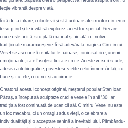
tradiționale, Săpânța oferă o perspectivă inedită asupra morții, o
lecție vibrantă despre viață.
Încă de la intrare, culorile vii și strălucitoare ale crucilor din lemn
te surprind și te invită să explorezi acest loc special. Fiecare
cruce este unică, sculptată manual și pictată cu motive
tradiționale maramureșene. Însă adevărata magie a Cimitirului
Vesel se ascunde în epitafurile haioase, ironic-satirice, uneori
emoționante, care însoțesc fiecare cruce. Aceste versuri scurte,
adesea autobiografice, povestesc viețile celor înmormântați, cu
bune și cu rele, cu umor și autoironie.
Creatorul acestui concept original, meșterul popular Stan Ioan
Pătraș, a început să sculpteze crucile vesele în anii ’30, iar
tradiția a fost continuată de ucenicii săi. Cimitirul Vesel nu este
un loc macabru, ci un omagiu adus vieții, o celebrare a
individualității și o acceptare senină a inevitabilului. Plimbându-