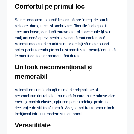
Confortul pe primul loc
Să recunoaștem: o nuntă înseamnă ore întregi de stat în
picioare, dans, mers și socializare. Tocurile înalte pot fi
spectaculoase, dar după câteva ore, picioarele tale îți vor
mulțumi dacă optezi pentru o variantă mai confortabilă.
Adidașii moderni de nuntă sunt proiectați să ofere suport
optim pentru arcada piciorului și amortizare, permițându-ți să
te bucuri de fiecare moment fără durere.
Un look neconvențional și
memorabil
Adidașii de nuntă adaugă o notă de originalitate și
personalitate ținutei tale. Într-o eră în care multe mirese aleg
rochii și pantofi clasici, opțiunea pentru adidași poate fi o
declarație de stil îndrăzneață. Aceștia pot transforma o look
tradițional într-unul modern și memorabil.
Versatilitate