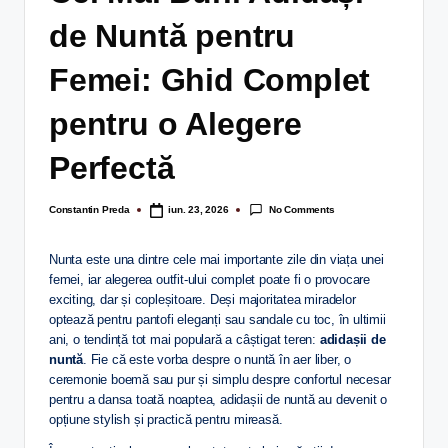
de Nuntă pentru
Femei: Ghid Complet
pentru o Alegere
Perfectă
No Comments
Constantin Preda
iun. 23, 2026
Nunta este una dintre cele mai importante zile din viața unei
femei, iar alegerea outfit-ului complet poate fi o provocare
exciting, dar și copleșitoare. Deși majoritatea miradelor
optează pentru pantofi eleganți sau sandale cu toc, în ultimii
ani, o tendință tot mai populară a câștigat teren:
adidașii de
nuntă
. Fie că este vorba despre o nuntă în aer liber, o
ceremonie boemă sau pur și simplu despre confortul necesar
pentru a dansa toată noaptea, adidașii de nuntă au devenit o
opțiune stylish și practică pentru mireasă.