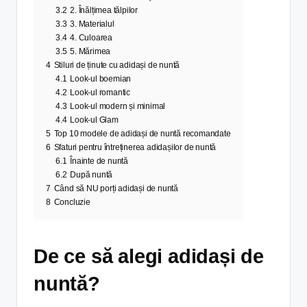
3.2
2. Înălțimea tălpilor
3.3
3. Materialul
3.4
4. Culoarea
3.5
5. Mărimea
4
Stiluri de ținute cu adidași de nuntă
4.1
Look-ul boemian
4.2
Look-ul romantic
4.3
Look-ul modern și minimal
4.4
Look-ul Glam
5
Top 10 modele de adidași de nuntă recomandate
6
Sfaturi pentru întreținerea adidașilor de nuntă
6.1
Înainte de nuntă
6.2
După nuntă
7
Când să NU porți adidași de nuntă
8
Concluzie
De ce să alegi adidași de
nuntă?