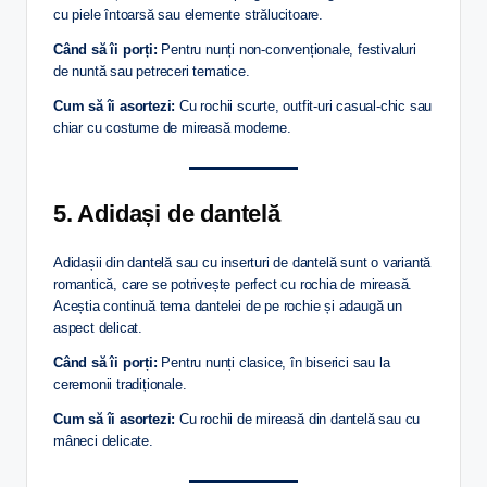
cu piele întoarsă sau elemente strălucitoare.
Când să îi porți:
Pentru nunți non-convenționale, festivaluri
de nuntă sau petreceri tematice.
Cum să îi asortezi:
Cu rochii scurte, outfit-uri casual-chic sau
chiar cu costume de mireasă moderne.
5. Adidași de dantelă
Adidașii din dantelă sau cu inserturi de dantelă sunt o variantă
romantică, care se potrivește perfect cu rochia de mireasă.
Aceștia continuă tema dantelei de pe rochie și adaugă un
aspect delicat.
Când să îi porți:
Pentru nunți clasice, în biserici sau la
ceremonii tradiționale.
Cum să îi asortezi:
Cu rochii de mireasă din dantelă sau cu
mâneci delicate.