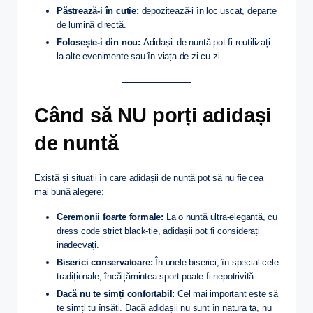
Păstrează-i în cutie:
depozitează-i în loc uscat, departe
de lumină directă.
Folosește-i din nou:
Adidașii de nuntă pot fi reutilizați
la alte evenimente sau în viața de zi cu zi.
Când să NU porți adidași
de nuntă
Există și situații în care adidașii de nuntă pot să nu fie cea
mai bună alegere:
Ceremonii foarte formale:
La o nuntă ultra-elegantă, cu
dress code strict black-tie, adidașii pot fi considerați
inadecvați.
Biserici conservatoare:
În unele biserici, în special cele
tradiționale, încălțămintea sport poate fi nepotrivită.
Dacă nu te simți confortabil:
Cel mai important este să
te simți tu însăți. Dacă adidașii nu sunt în natura ta, nu