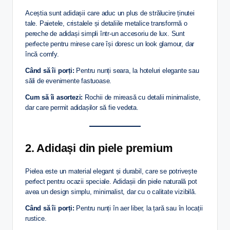
Aceștia sunt adidașii care aduc un plus de strălucire ținutei
tale. Paietele, cristalele și detaliile metalice transformă o
pereche de adidași simpli într-un accesoriu de lux. Sunt
perfecte pentru mirese care își doresc un look glamour, dar
încă comfy.
Când să îi porți:
Pentru nunți seara, la hoteluri elegante sau
săli de evenimente fastuoase.
Cum să îi asortezi:
Rochii de mireasă cu detalii minimaliste,
dar care permit adidașilor să fie vedeta.
2. Adidași din piele premium
Pielea este un material elegant și durabil, care se potrivește
perfect pentru ocazii speciale. Adidașii din piele naturală pot
avea un design simplu, minimalist, dar cu o calitate vizibilă.
Când să îi porți:
Pentru nunți în aer liber, la țară sau în locații
rustice.