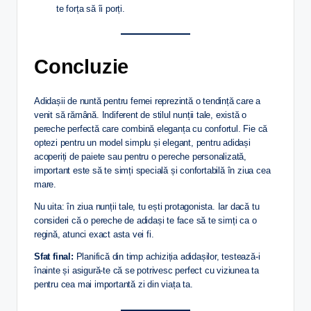
te forța să îi porți.
Concluzie
Adidașii de nuntă pentru femei reprezintă o tendință care a
venit să rămână. Indiferent de stilul nunții tale, există o
pereche perfectă care combină eleganța cu confortul. Fie că
optezi pentru un model simplu și elegant, pentru adidași
acoperiți de paiete sau pentru o pereche personalizată,
important este să te simți specială și confortabilă în ziua cea
mare.
Nu uita: în ziua nunții tale, tu ești protagonista. Iar dacă tu
consideri că o pereche de adidași te face să te simți ca o
regină, atunci exact asta vei fi.
Sfat final:
Planifică din timp achiziția adidașilor, testează-i
înainte și asigură-te că se potrivesc perfect cu viziunea ta
pentru cea mai importantă zi din viața ta.