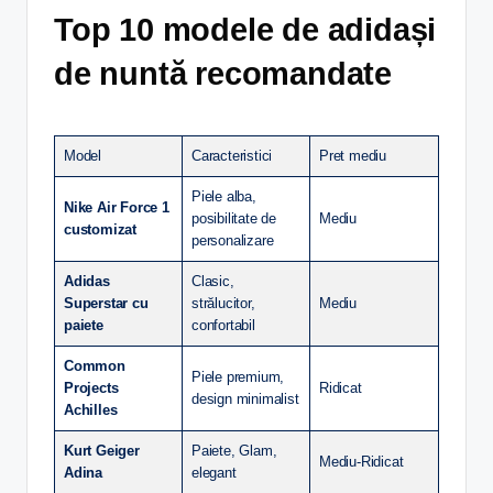
Top 10 modele de adidași
de nuntă recomandate
Model
Caracteristici
Pret mediu
Piele alba,
Nike Air Force 1
posibilitate de
Mediu
customizat
personalizare
Adidas
Clasic,
Superstar cu
strălucitor,
Mediu
paiete
confortabil
Common
Piele premium,
Projects
Ridicat
design minimalist
Achilles
Kurt Geiger
Paiete, Glam,
Mediu-Ridicat
Adina
elegant