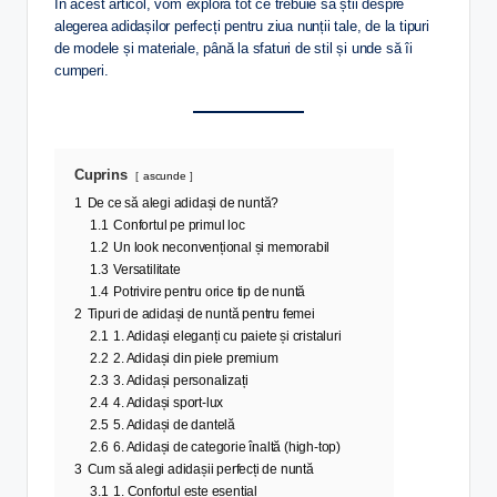
În acest articol, vom explora tot ce trebuie să știi despre
alegerea adidașilor perfecți pentru ziua nunții tale, de la tipuri
de modele și materiale, până la sfaturi de stil și unde să îi
cumperi.
Cuprins
ascunde
1
De ce să alegi adidași de nuntă?
1.1
Confortul pe primul loc
1.2
Un look neconvențional și memorabil
1.3
Versatilitate
1.4
Potrivire pentru orice tip de nuntă
2
Tipuri de adidași de nuntă pentru femei
2.1
1. Adidași eleganți cu paiete și cristaluri
2.2
2. Adidași din piele premium
2.3
3. Adidași personalizați
2.4
4. Adidași sport-lux
2.5
5. Adidași de dantelă
2.6
6. Adidași de categorie înaltă (high-top)
3
Cum să alegi adidașii perfecți de nuntă
3.1
1. Confortul este esențial