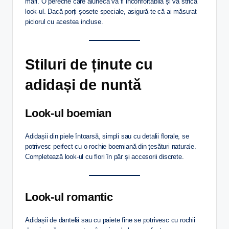
mari. O pereche care alunecă va fi inconfortabilă și va strica
look-ul. Dacă porți șosete speciale, asigură-te că ai măsurat
piciorul cu acestea incluse.
Stiluri de ținute cu
adidași de nuntă
Look-ul boemian
Adidașii din piele întoarsă, simpli sau cu detalii florale, se
potrivesc perfect cu o rochie boemiană din țesături naturale.
Completează look-ul cu flori în păr și accesorii discrete.
Look-ul romantic
Adidașii de dantelă sau cu paiete fine se potrivesc cu rochii