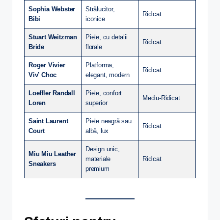
Sophia Webster
Strălucitor,
Ridicat
Bibi
iconice
Stuart Weitzman
Piele, cu detalii
Ridicat
Bride
florale
Roger Vivier
Platforma,
Ridicat
Viv’ Choc
elegant, modern
Loeffler Randall
Piele, confort
Mediu-Ridicat
Loren
superior
Saint Laurent
Piele neagră sau
Ridicat
Court
albă, lux
Design unic,
Miu Miu Leather
materiale
Ridicat
Sneakers
premium