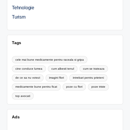
Tehnologie
Turism
Tags
cele mai bune medicamente pentru raceala si gripa
cine conduce lumea
cum albesti tenul
cum se trateaza
de ce sa nu votezi
imagini flori
intrebari pentru prieteni
medicamente bune pentru ficat
poze cu flori
poze triste
top avocati
Ads