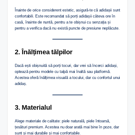
Înainte de orice considerent estetic, asigură-te că adidașii sunt
confortabili. Este recomandat să porți adidașii câteva ore în
casă, înainte de nuntă, pentru a te obișnui cu senzația și
pentru a verifica dacă nu există puncte de presiune neplăcute.
2. Înălțimea tălpilor
Dacă ești obișnuită să porți tocuri, dar vrei să încerci adidași,
optează pentru modele cu talpă mai înaltă sau platformă.
Acestea oferă înălțimea visuală a tocului, dar cu confortul unui
adidaș.
3. Materialul
Alege materiale de calitate: piele naturală, piele întoarsă,
țesături premium. Acestea nu doar arată mai bine în poze, dar
sunt și mai durabile și mai confortabile.