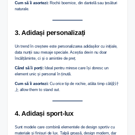
Cum să îi asortezi:
Rochii boemice, din dantelă sau țesături
naturale.
3. Adidași personalizați
Un trend în creștere este personalizarea adidașilor cu inițiale,
data nunții sau mesaje speciale. Aceștia devin nu doar
încălțăminte, ci și o amintire de preț.
Când să îi porți:
Ideal pentru mirese care își doresc un
element unic și personal în ținută.
Cum să îi asortezi:
Cu orice tip de rochie, atâta timp cât设计
上 allow them to stand out.
4. Adidași sport-lux
Sunt modele care combină elementele de design sportiv cu
materiale și finisuri de lux. Talpă groasă, design modern, dar