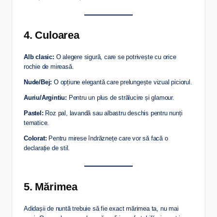
4. Culoarea
Alb clasic:
O alegere sigură, care se potrivește cu orice
rochie de mireasă.
Nude/Bej:
O opțiune elegantă care prelungește vizual piciorul.
Auriu/Argintiu:
Pentru un plus de strălucire și glamour.
Pastel:
Roz pal, lavandă sau albastru deschis pentru nunți
tematice.
Colorat:
Pentru mirese îndrăznețe care vor să facă o
declarație de stil.
5. Mărimea
Adidașii de nuntă trebuie să fie exact mărimea ta, nu mai