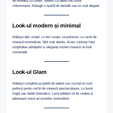
de mireasă cu corset, mâneci cu balon sau fuste
voluminoase. Adaugă o eșarfă de dantelă sau un voal elegant.
Look-ul modern și minimal
Adidașii albi, simpli, cu linii curate, se potrivesc cu rochii de
mireasă minimaliste, fără mult detaliu. Acest contrast între
simplitatea adidașilor și eleganța rochiei creează un look
memorabil.
Look-ul Glam
Adidașii completa acoperiți de paiete sau crystal-uri sunt
perfecți pentru rochii de mireasă spectaculoase, cu trenă
lungă sau detalii dramatice. Lasă adidașii să fie vedeta și
păstrează restul accesoriilor minimaliste.