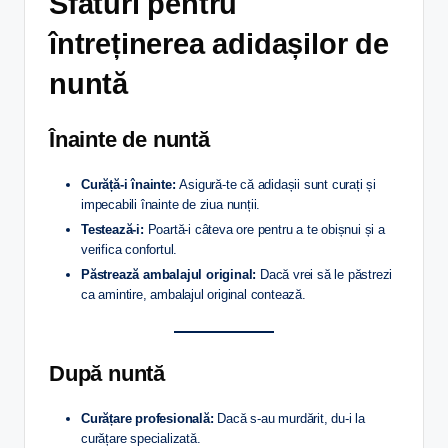
Sfaturi pentru
întreținerea adidașilor de
nuntă
Înainte de nuntă
Curăță-i înainte:
Asigură-te că adidașii sunt curați și
impecabili înainte de ziua nunții.
Testează-i:
Poartă-i câteva ore pentru a te obișnui și a
verifica confortul.
Păstrează ambalajul original:
Dacă vrei să le păstrezi
ca amintire, ambalajul original contează.
După nuntă
Curățare profesională:
Dacă s-au murdărit, du-i la
curățare specializată.