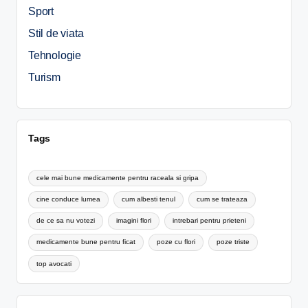
Sport
Stil de viata
Tehnologie
Turism
Tags
cele mai bune medicamente pentru raceala si gripa
cine conduce lumea
cum albesti tenul
cum se trateaza
de ce sa nu votezi
imagini flori
intrebari pentru prieteni
medicamente bune pentru ficat
poze cu flori
poze triste
top avocati