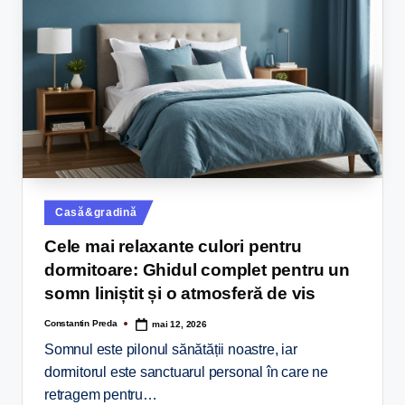
Casă&gradină
Cele mai relaxante culori pentru
dormitoare: Ghidul complet pentru un
somn liniștit și o atmosferă de vis
Constantin Preda
mai 12, 2026
Somnul este pilonul sănătății noastre, iar
dormitorul este sanctuarul personal în care ne
retragem pentru…