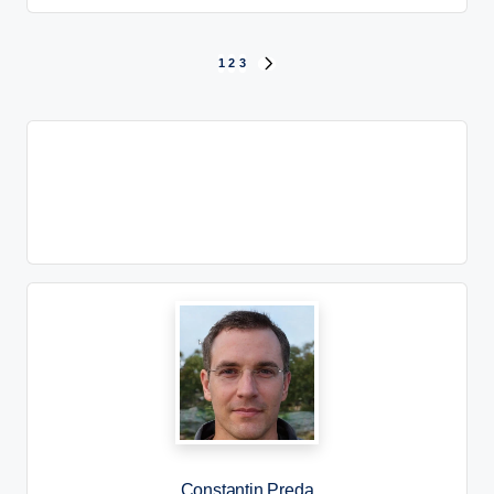
1
2
3
Constantin Preda