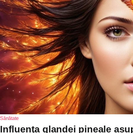
Sănătate
Influența glandei pineale asupr