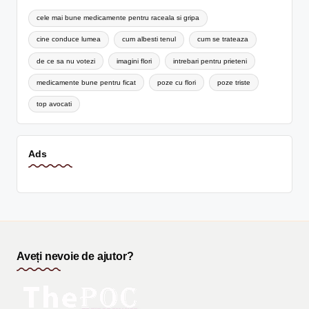
cele mai bune medicamente pentru raceala si gripa
cine conduce lumea
cum albesti tenul
cum se trateaza
de ce sa nu votezi
imagini flori
intrebari pentru prieteni
medicamente bune pentru ficat
poze cu flori
poze triste
top avocati
Ads
Aveți nevoie de ajutor?