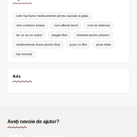
cele mai bune medicamente pentru raceala si gripa
cine conduce lumea
cum albesti tenul
cum se trateaza
de ce sa nu votezi
imagini flori
intrebari pentru prieteni
medicamente bune pentru ficat
poze cu flori
poze triste
top avocati
Ads
Aveți nevoie de ajutor?