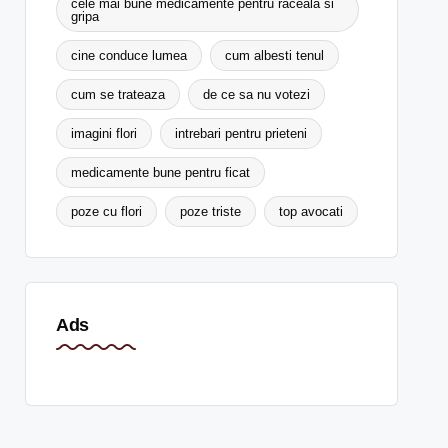
cele mai bune medicamente pentru raceala si
gripa
cine conduce lumea
cum albesti tenul
cum se trateaza
de ce sa nu votezi
imagini flori
intrebari pentru prieteni
medicamente bune pentru ficat
poze cu flori
poze triste
top avocati
Ads