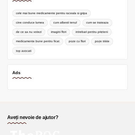
cele mai bune medicamente pentru raceala si gripa
cine conduce lumea
cum albesti tenul
cum se trateaza
de ce sa nu votezi
imagini flori
intrebari pentru prieteni
medicamente bune pentru ficat
poze cu flori
poze triste
top avocati
Ads
Aveți nevoie de ajutor?