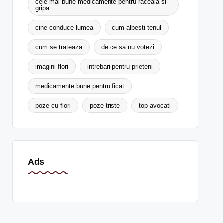
cele mai bune medicamente pentru raceala si
gripa
cine conduce lumea
cum albesti tenul
cum se trateaza
de ce sa nu votezi
imagini flori
intrebari pentru prieteni
medicamente bune pentru ficat
poze cu flori
poze triste
top avocati
Ads