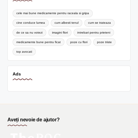
cele mai bune medicamente pentru raceala si gripa
cine conduce lumea
cum albesti tenul
cum se trateaza
de ce sa nu votezi
imagini flori
intrebari pentru prieteni
medicamente bune pentru ficat
poze cu flori
poze triste
top avocati
Ads
Aveți nevoie de ajutor?