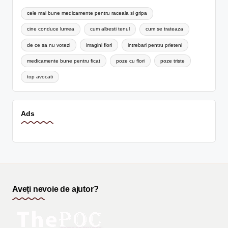
cele mai bune medicamente pentru raceala si gripa
cine conduce lumea
cum albesti tenul
cum se trateaza
de ce sa nu votezi
imagini flori
intrebari pentru prieteni
medicamente bune pentru ficat
poze cu flori
poze triste
top avocati
Ads
Aveți nevoie de ajutor?