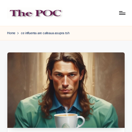
Skip
to
content
Home
ce influenta are cafeaua asupra tsh