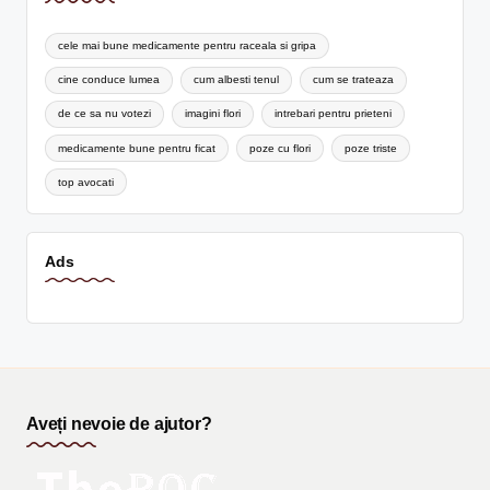
cele mai bune medicamente pentru raceala si gripa
cine conduce lumea
cum albesti tenul
cum se trateaza
de ce sa nu votezi
imagini flori
intrebari pentru prieteni
medicamente bune pentru ficat
poze cu flori
poze triste
top avocati
Ads
Aveți nevoie de ajutor?