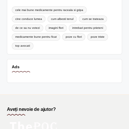
cele mai bune medicamente pentru raceala si gripa
cine conduce lumea
cum albesti tenul
cum se trateaza
de ce sa nu votezi
imagini flori
intrebari pentru prieteni
medicamente bune pentru ficat
poze cu flori
poze triste
top avocati
Ads
Aveți nevoie de ajutor?