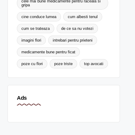
cele mai bune medicamente pentru raceala si
gripa
cine conduce lumea
cum albesti tenul
cum se trateaza
de ce sa nu votezi
imagini flori
intrebari pentru prieteni
medicamente bune pentru ficat
poze cu flori
poze triste
top avocati
Ads