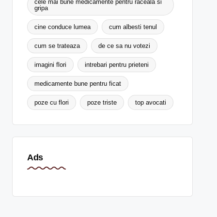
cele mai bune medicamente pentru raceala si
gripa
cine conduce lumea
cum albesti tenul
cum se trateaza
de ce sa nu votezi
imagini flori
intrebari pentru prieteni
medicamente bune pentru ficat
poze cu flori
poze triste
top avocati
Ads