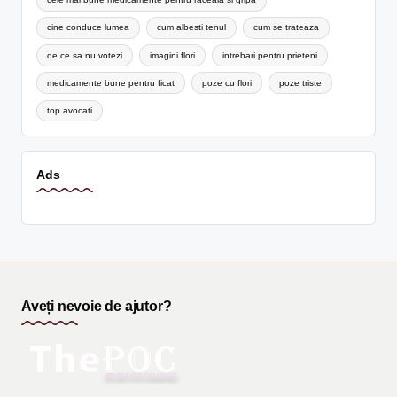
cine conduce lumea
cum albesti tenul
cum se trateaza
de ce sa nu votezi
imagini flori
intrebari pentru prieteni
medicamente bune pentru ficat
poze cu flori
poze triste
top avocati
Ads
Aveți nevoie de ajutor?