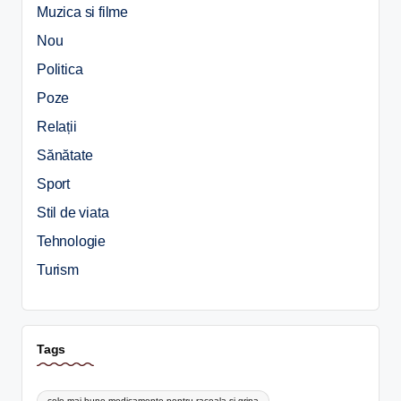
Muzica si filme
Nou
Politica
Poze
Relații
Sănătate
Sport
Stil de viata
Tehnologie
Turism
Tags
cele mai bune medicamente pentru raceala si gripa