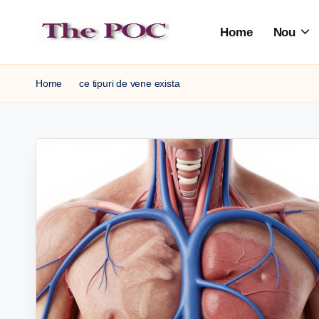
Home
Nou
Skip
to
content
Home
ce tipuri de vene exista