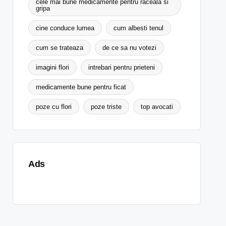
cele mai bune medicamente pentru raceala si
gripa
cine conduce lumea
cum albesti tenul
cum se trateaza
de ce sa nu votezi
imagini flori
intrebari pentru prieteni
medicamente bune pentru ficat
poze cu flori
poze triste
top avocati
Ads