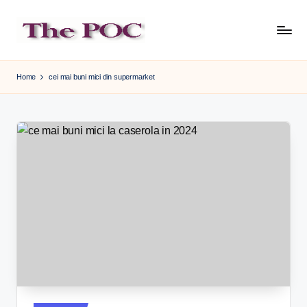
Skip
to
content
Home
cei mai buni mici din supermarket