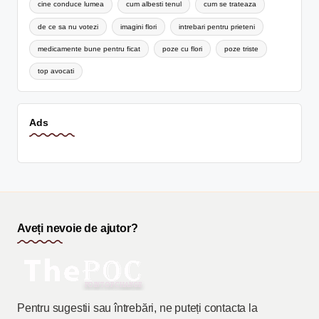
cine conduce lumea
cum albesti tenul
cum se trateaza
de ce sa nu votezi
imagini flori
intrebari pentru prieteni
medicamente bune pentru ficat
poze cu flori
poze triste
top avocati
Ads
Aveți nevoie de ajutor?
Pentru sugestii sau întrebări, ne puteți contacta la