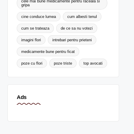
cele mai bune medicamente pentru raceala si
gripa
cine conduce lumea
cum albesti tenul
cum se trateaza
de ce sa nu votezi
imagini flori
intrebari pentru prieteni
medicamente bune pentru ficat
poze cu flori
poze triste
top avocati
Ads