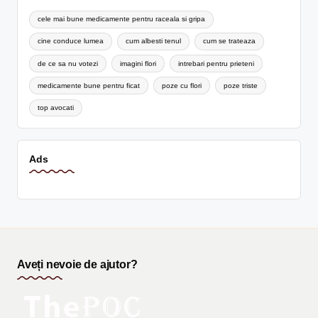
cele mai bune medicamente pentru raceala si gripa
cine conduce lumea
cum albesti tenul
cum se trateaza
de ce sa nu votezi
imagini flori
intrebari pentru prieteni
medicamente bune pentru ficat
poze cu flori
poze triste
top avocati
Ads
Aveți nevoie de ajutor?