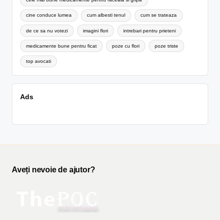
cine conduce lumea
cum albesti tenul
cum se trateaza
de ce sa nu votezi
imagini flori
intrebari pentru prieteni
medicamente bune pentru ficat
poze cu flori
poze triste
top avocati
Ads
Aveți nevoie de ajutor?