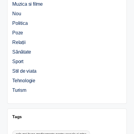
Muzica si filme
Nou
Politica
Poze
Relații
Sănătate
Sport
Stil de viata
Tehnologie
Turism
Tags
cele mai bune medicamente pentru raceala si gripa