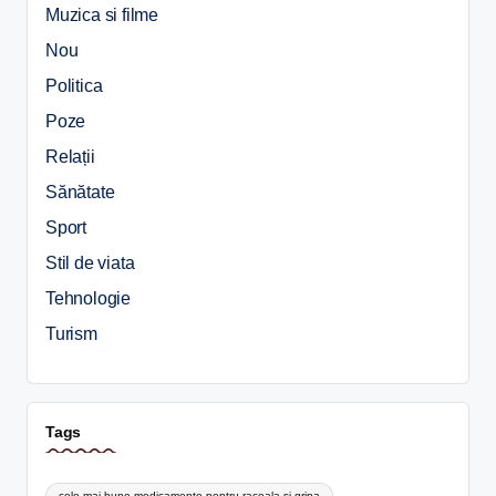
Muzica si filme
Nou
Politica
Poze
Relații
Sănătate
Sport
Stil de viata
Tehnologie
Turism
Tags
cele mai bune medicamente pentru raceala si gripa