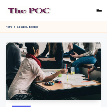
Skip
to
content
Home
da sau nu intrebari