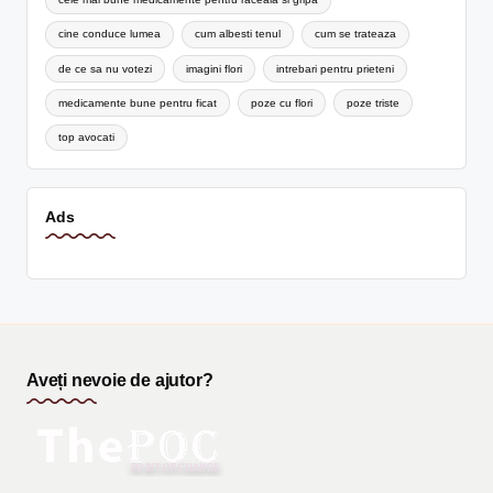
cine conduce lumea
cum albesti tenul
cum se trateaza
de ce sa nu votezi
imagini flori
intrebari pentru prieteni
medicamente bune pentru ficat
poze cu flori
poze triste
top avocati
Ads
Aveți nevoie de ajutor?