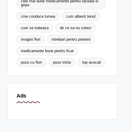
cele mai bune medicamente pentru raceala si
gripa
cine conduce lumea
cum albesti tenul
cum se trateaza
de ce sa nu votezi
imagini flori
intrebari pentru prieteni
medicamente bune pentru ficat
poze cu flori
poze triste
top avocati
Ads