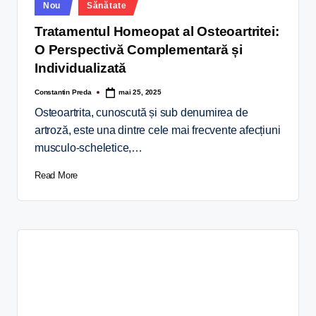
Nou
Sănătate
Tratamentul Homeopat al Osteoartritei:
O Perspectivă Complementară și
Individualizată
Constantin Preda
mai 25, 2025
Osteoartrita, cunoscută și sub denumirea de
artroză, este una dintre cele mai frecvente afecțiuni
musculo-scheletice,…
Read More