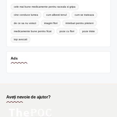
cele mai bune medicamente pentru raceala si gripa
cine conduce lumea
cum albesti tenul
cum se trateaza
de ce sa nu votezi
imagini flori
intrebari pentru prieteni
medicamente bune pentru ficat
poze cu flori
poze triste
top avocati
Ads
Aveți nevoie de ajutor?