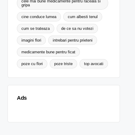
cele mai bune medicamente pentru raceala si
gripa
cine conduce lumea
cum albesti tenul
cum se trateaza
de ce sa nu votezi
imagini flori
intrebari pentru prieteni
medicamente bune pentru ficat
poze cu flori
poze triste
top avocati
Ads