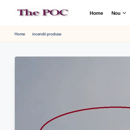
Home
Nou
Skip
to
content
Home
incendii produse