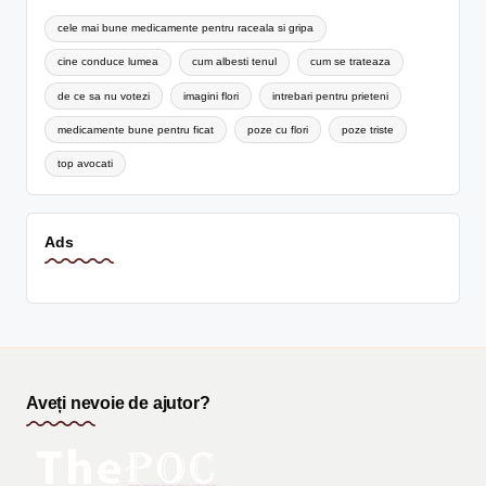
cele mai bune medicamente pentru raceala si gripa
cine conduce lumea
cum albesti tenul
cum se trateaza
de ce sa nu votezi
imagini flori
intrebari pentru prieteni
medicamente bune pentru ficat
poze cu flori
poze triste
top avocati
Ads
Aveți nevoie de ajutor?