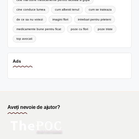
cine conduce lumea
cum albesti tenul
cum se trateaza
de ce sa nu votezi
imagini flori
intrebari pentru prieteni
medicamente bune pentru ficat
poze cu flori
poze triste
top avocati
Ads
Aveți nevoie de ajutor?