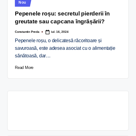
Nou
Pepenele roșu: secretul pierderii în
greutate sau capcana îngrășării?
Constantin Preda
iul. 16, 2024
Pepenele roșu, o delicatesă răcoritoare și
savuroasă, este adesea asociat cu o alimentație
sănătoasă, dar…
Read More