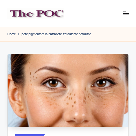
Skip
to
content
Home
pete pigmentare la batranete tratamente naturiste