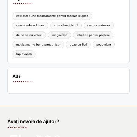
cele mai bune medicamente pentru raceala si gripa
cine conduce lumea
cum albesti tenul
cum se trateaza
de ce sa nu votezi
imagini flori
intrebari pentru prieteni
medicamente bune pentru ficat
poze cu flori
poze triste
top avocati
Ads
Aveți nevoie de ajutor?