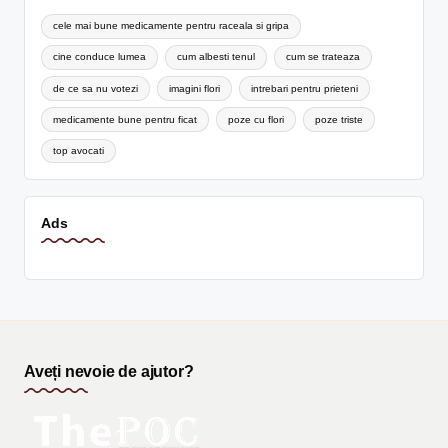
cele mai bune medicamente pentru raceala si gripa
cine conduce lumea
cum albesti tenul
cum se trateaza
de ce sa nu votezi
imagini flori
intrebari pentru prieteni
medicamente bune pentru ficat
poze cu flori
poze triste
top avocati
Ads
Aveți nevoie de ajutor?