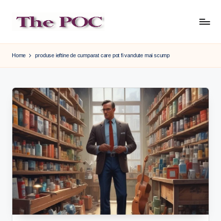
Skip
to
content
Home
produse ieftine de cumparat care pot fi vandute mai scump