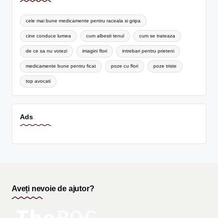
cele mai bune medicamente pentru raceala si gripa
cine conduce lumea
cum albesti tenul
cum se trateaza
de ce sa nu votezi
imagini flori
intrebari pentru prieteni
medicamente bune pentru ficat
poze cu flori
poze triste
top avocati
Ads
Aveți nevoie de ajutor?