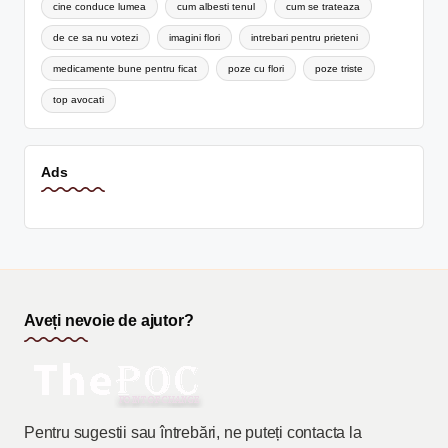
cine conduce lumea
cum albesti tenul
cum se trateaza
de ce sa nu votezi
imagini flori
intrebari pentru prieteni
medicamente bune pentru ficat
poze cu flori
poze triste
top avocati
Ads
Aveți nevoie de ajutor?
Pentru sugestii sau întrebări, ne puteți contacta la