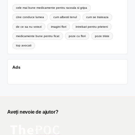
cele mai bune medicamente pentru raceala si gripa
cine conduce lumea
cum albesti tenul
cum se trateaza
de ce sa nu votezi
imagini flori
intrebari pentru prieteni
medicamente bune pentru ficat
poze cu flori
poze triste
top avocati
Ads
Aveți nevoie de ajutor?