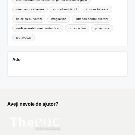
cine conduce lumea
cum albesti tenul
cum se trateaza
de ce sa nu votezi
imagini flori
intrebari pentru prieteni
medicamente bune pentru ficat
poze cu flori
poze triste
top avocati
Ads
Aveți nevoie de ajutor?