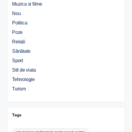
Muzica si filme
Nou
Politica
Poze
Relații
Sănătate
Sport
Stil de viata
Tehnologie
Turism
Tags
cele mai bune medicamente pentru raceala si gripa