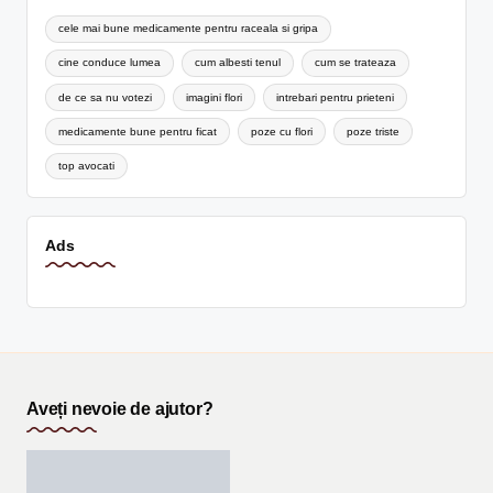
cele mai bune medicamente pentru raceala si gripa
cine conduce lumea
cum albesti tenul
cum se trateaza
de ce sa nu votezi
imagini flori
intrebari pentru prieteni
medicamente bune pentru ficat
poze cu flori
poze triste
top avocati
Ads
Aveți nevoie de ajutor?