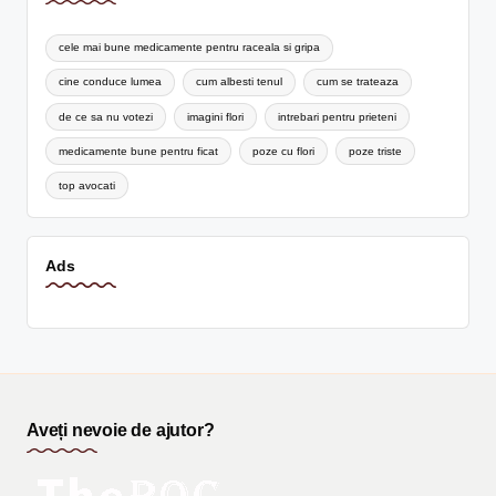
cele mai bune medicamente pentru raceala si gripa
cine conduce lumea
cum albesti tenul
cum se trateaza
de ce sa nu votezi
imagini flori
intrebari pentru prieteni
medicamente bune pentru ficat
poze cu flori
poze triste
top avocati
Ads
Aveți nevoie de ajutor?