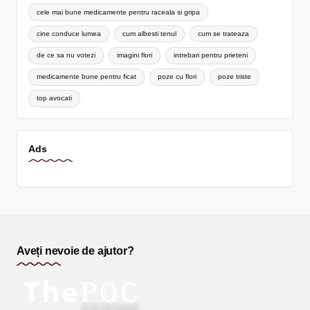
cele mai bune medicamente pentru raceala si gripa
cine conduce lumea
cum albesti tenul
cum se trateaza
de ce sa nu votezi
imagini flori
intrebari pentru prieteni
medicamente bune pentru ficat
poze cu flori
poze triste
top avocati
Ads
Aveți nevoie de ajutor?