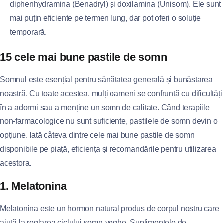
diphenhydramina (Benadryl) și doxilamina (Unisom). Ele sunt
mai puțin eficiente pe termen lung, dar pot oferi o soluție
temporară.
15 cele mai bune pastile de somn
Somnul este esențial pentru sănătatea generală și bunăstarea
noastră. Cu toate acestea, mulți oameni se confruntă cu dificultăți
în a adormi sau a menține un somn de calitate. Când terapiile
non-farmacologice nu sunt suficiente, pastilele de somn devin o
opțiune. Iată câteva dintre cele mai bune pastile de somn
disponibile pe piață, eficiența și recomandările pentru utilizarea
acestora.
1. Melatonina
Melatonina este un hormon natural produs de corpul nostru care
ajută la reglarea ciclului somn-veghe. Suplimentele de