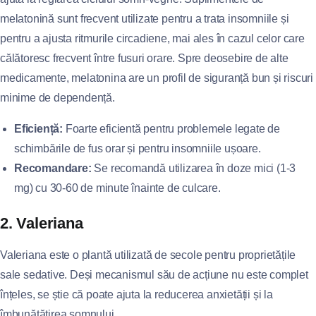
melatonină sunt frecvent utilizate pentru a trata insomniile și
pentru a ajusta ritmurile circadiene, mai ales în cazul celor care
călătoresc frecvent între fusuri orare. Spre deosebire de alte
medicamente, melatonina are un profil de siguranță bun și riscuri
minime de dependență.
Eficiență:
Foarte eficientă pentru problemele legate de
schimbările de fus orar și pentru insomniile ușoare.
Recomandare:
Se recomandă utilizarea în doze mici (1-3
mg) cu 30-60 de minute înainte de culcare.
2. Valeriana
Valeriana este o plantă utilizată de secole pentru proprietățile
sale sedative. Deși mecanismul său de acțiune nu este complet
înțeles, se știe că poate ajuta la reducerea anxietății și la
îmbunătățirea somnului.