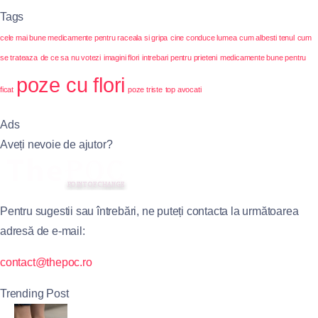
Tags
cele mai bune medicamente pentru raceala si gripa
cine conduce lumea
cum albesti tenul
cum
se trateaza
de ce sa nu votezi
imagini flori
intrebari pentru prieteni
medicamente bune pentru
poze cu flori
ficat
poze triste
top avocati
Ads
Aveți nevoie de ajutor?
Pentru sugestii sau întrebări, ne puteți contacta la următoarea
adresă de e-mail:
contact@thepoc.ro
Trending Post