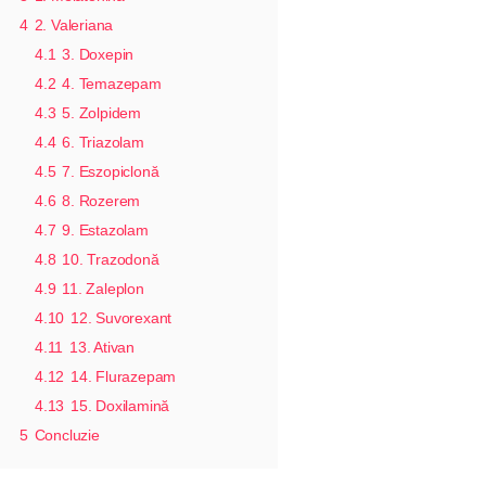
4
2. Valeriana
4.1
3. Doxepin
4.2
4. Temazepam
4.3
5. Zolpidem
4.4
6. Triazolam
4.5
7. Eszopiclonă
4.6
8. Rozerem
4.7
9. Estazolam
4.8
10. Trazodonă
4.9
11. Zaleplon
4.10
12. Suvorexant
4.11
13. Ativan
4.12
14. Flurazepam
4.13
15. Doxilamină
5
Concluzie