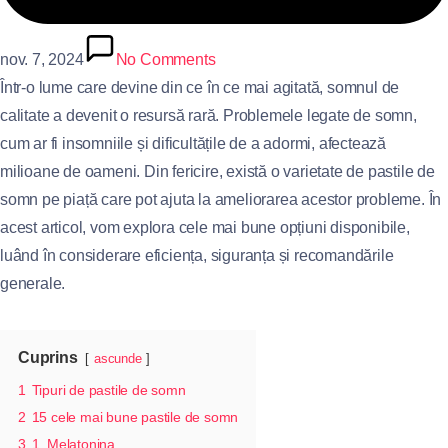
nov. 7, 2024
No Comments
Într-o lume care devine din ce în ce mai agitată, somnul de
calitate a devenit o resursă rară. Problemele legate de somn,
cum ar fi insomniile și dificultățile de a adormi, afectează
milioane de oameni. Din fericire, există o varietate de pastile de
somn pe piață care pot ajuta la ameliorarea acestor probleme. În
acest articol, vom explora cele mai bune opțiuni disponibile,
luând în considerare eficiența, siguranța și recomandările
generale.
Cuprins
ascunde
1
Tipuri de pastile de somn
2
15 cele mai bune pastile de somn
3
1. Melatonina