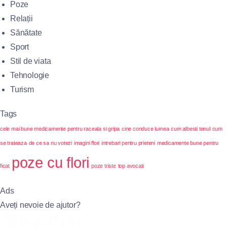
Poze
Relații
Sănătate
Sport
Stil de viata
Tehnologie
Turism
Tags
cele mai bune medicamente pentru raceala si gripa
cine conduce lumea
cum albesti tenul
cum
se trateaza
de ce sa nu votezi
imagini flori
intrebari pentru prieteni
medicamente bune pentru
poze cu flori
ficat
poze triste
top avocati
Ads
Aveți nevoie de ajutor?