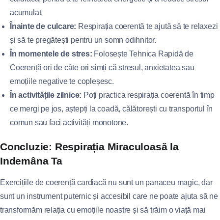
acumulat.
Înainte de culcare:
Respirația coerentă te ajută să te relaxezi
și să te pregătești pentru un somn odihnitor.
În momentele de stres:
Folosește Tehnica Rapidă de
Coerență ori de câte ori simți că stresul, anxietatea sau
emoțiile negative te copleșesc.
În activitățile zilnice:
Poți practica respirația coerentă în timp
ce mergi pe jos, aștepți la coadă, călătorești cu transportul în
comun sau faci activități monotone.
Concluzie: Respirația Miraculoasă la
Indemâna Ta
Exercițiile de coerență cardiacă nu sunt un panaceu magic, dar
sunt un instrument puternic și accesibil care ne poate ajuta să ne
transformăm relația cu emoțiile noastre și să trăim o viață mai