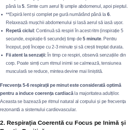
până la
5
. Simte cum aerul îți umple abdomenul, apoi pieptul.
**Expiră lent și complet pe gură numărând până la
6
.
Relaxează mușchii abdomenului și lasă aerul să iasă ușor.
Repetă ciclul:
Continuă să respiri în acest ritm (inspirație 5
secunde, expirație 6 secunde) timp de
5 minute
. Pentru
început, poți începe cu 2-3 minute și să crești treptat durata.
Fii atent la senzații:
În timp ce respiri, observă senzațiile din
corp. Poate simți cum ritmul inimii se calmează, tensiunea
musculară se reduce, mintea devine mai liniștită.
Frecvența 5-6 respirații pe minut este considerată optimă
pentru a induce coerența cardiacă
la majoritatea adulților.
Aceasta se bazează pe ritmul natural al corpului și pe frecvența
rezonantă a sistemului cardiovascular.
2. Respirația Coerentă cu Focus pe Inimă și