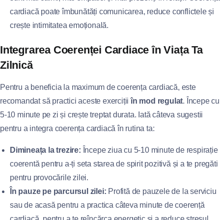
cardiacă poate îmbunătăți comunicarea, reduce conflictele și
crește intimitatea emoțională.
Integrarea Coerenței Cardiace în Viața Ta
Zilnică
Pentru a beneficia la maximum de coerența cardiacă, este
recomandat să practici aceste exerciții
în mod regulat
. Începe cu
5-10 minute pe zi și crește treptat durata. Iată câteva sugestii
pentru a integra coerența cardiacă în rutina ta:
Dimineața la trezire:
Începe ziua cu 5-10 minute de respirație
coerentă pentru a-ți seta starea de spirit pozitivă și a te pregăti
pentru provocările zilei.
În pauze pe parcursul zilei:
Profită de pauzele de la serviciu
sau de acasă pentru a practica câteva minute de coerență
cardiacă, pentru a te reîncărca energetic și a reduce stresul