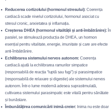
Reducerea cortizolului (hormonul stresului):
Coerența
cardiacă scade nivelul cortizolului, hormonul asociat cu
stresul cronic, anxietatea și inflamația.
Creșterea DHEA (hormonul vitalității și anti-îmbătrânire):
În
paralel, se stimulează producția de DHEA, un hormon
esențial pentru vitalitate, energie, imunitate și care are efecte
anti-îmbătrânire.
Echilibrarea sistemului nervos autonom:
Coerența
cardiacă ajută la echilibrarea ramurilor simpatice
(responsabilă de reacția “luptă sau fugi”) și parasimpatice
(responsabilă de relaxare și digestie) ale sistemului nervos
autonom. Într-o lume modernă adesea suprastimulată,
cultivarea sistemului parasimpatic este vitală pentru sănătate
și bunăstare.
Îmbunătățirea comunicării inimă-creier:
Inima nu este doar