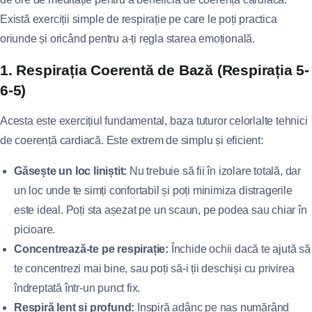
Există exerciții simple de respirație pe care le poți practica
oriunde și oricând pentru a-ți regla starea emoțională.
1. Respirația Coerentă de Bază (Respirația 5-
6-5)
Acesta este exercițiul fundamental, baza tuturor celorlalte tehnici
de coerență cardiacă. Este extrem de simplu și eficient:
Găsește un loc liniștit:
Nu trebuie să fii în izolare totală, dar
un loc unde te simți confortabil și poți minimiza distragerile
este ideal. Poți sta așezat pe un scaun, pe podea sau chiar în
picioare.
Concentrează-te pe respirație:
Închide ochii dacă te ajută să
te concentrezi mai bine, sau poți să-i ții deschiși cu privirea
îndreptată într-un punct fix.
Respiră lent și profund:
Inspiră adânc pe nas numărând