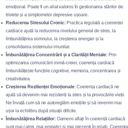
emoțional. Poate fi un aliat valoros în gestionarea stărilor de
tristețe și a simptomelor depresive ușoare.
Reducerea Stresului Cronic:
Practica regulată a coerenței
cardiace ajută la reducerea nivelului general de stres, la
îmbunătățirea somnului, la creșterea energiei și la
consolidarea sistemului imunitar.
Îmbunătățirea Concentrării și a Clarității Mentale:
Prin
optimizarea comunicării inimă-creier, coerența cardiacă
îmbunătățește funcțiile cognitive, memoria, concentrarea și
creativitatea.
Creșterea Rezilienței Emoționale:
Coerența cardiacă ne
ajută să devenim mai rezistenți la stres și la provocările vieții.
Ne învață cum să ne autoreglăm emoțiile și să revenim mai
ușor la echilibru după situații dificile.
Îmbunătățirea Relațiilor:
Oamenii aflați în coerență cardiacă
sunt mai calmi, mai empatici și mai prezenți în relații. Coerența