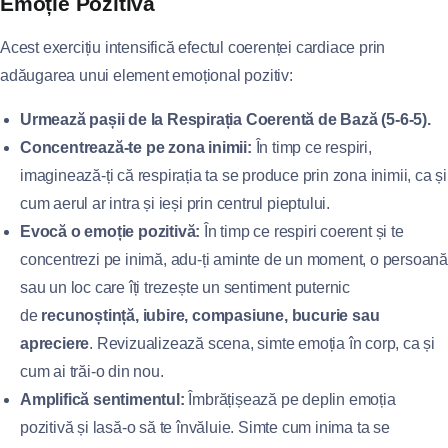
Emoție Pozitivă
Acest exercițiu intensifică efectul coerenței cardiace prin
adăugarea unui element emoțional pozitiv:
Urmează pașii de la Respirația Coerentă de Bază (5-6-5).
Concentrează-te pe zona inimii:
În timp ce respiri,
imaginează-ți că respirația ta se produce prin zona inimii, ca și
cum aerul ar intra și ieși prin centrul pieptului.
Evocă o emoție pozitivă:
În timp ce respiri coerent și te
concentrezi pe inimă, adu-ți aminte de un moment, o persoană
sau un loc care îți trezește un sentiment puternic
de
recunoștință, iubire, compasiune, bucurie sau
apreciere
. Revizualizează scena, simte emoția în corp, ca și
cum ai trăi-o din nou.
Amplifică sentimentul:
Îmbrățișează pe deplin emoția
pozitivă și lasă-o să te învăluie. Simte cum inima ta se