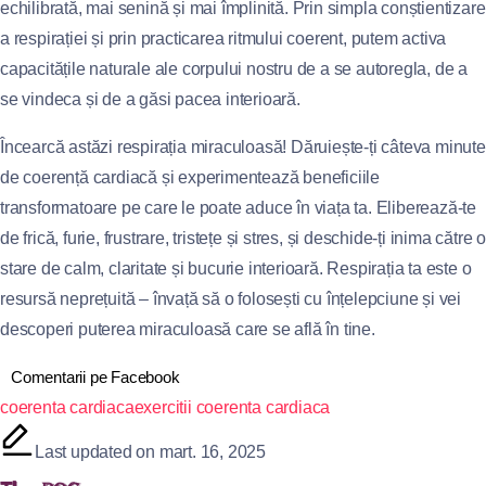
echilibrată, mai senină și mai împlinită. Prin simpla conștientizare
a respirației și prin practicarea ritmului coerent, putem activa
capacitățile naturale ale corpului nostru de a se autoregla, de a
se vindeca și de a găsi pacea interioară.
Încearcă astăzi respirația miraculoasă! Dăruiește-ți câteva minute
de coerență cardiacă și experimentează beneficiile
transformatoare pe care le poate aduce în viața ta. Eliberează-te
de frică, furie, frustrare, tristețe și stres, și deschide-ți inima către o
stare de calm, claritate și bucurie interioară. Respirația ta este o
resursă neprețuită – învață să o folosești cu înțelepciune și vei
descoperi puterea miraculoasă care se află în tine.
Comentarii pe Facebook
coerenta cardiaca
exercitii coerenta cardiaca
Last updated on mart. 16, 2025