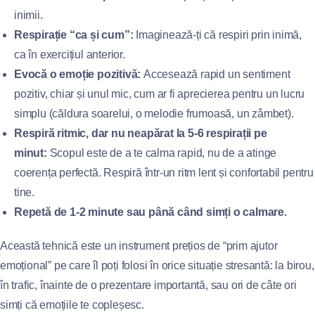
inimii.
Respirație “ca și cum”:
Imaginează-ți că respiri prin inimă,
ca în exercițiul anterior.
Evocă o emoție pozitivă:
Accesează rapid un sentiment
pozitiv, chiar și unul mic, cum ar fi aprecierea pentru un lucru
simplu (căldura soarelui, o melodie frumoasă, un zâmbet).
Respiră ritmic, dar nu neapărat la 5-6 respirații pe
minut:
Scopul este de a te calma rapid, nu de a atinge
coerența perfectă. Respiră într-un ritm lent și confortabil pentru
tine.
Repetă de 1-2 minute sau până când simți o calmare.
Această tehnică este un instrument prețios de “prim ajutor
emoțional” pe care îl poți folosi în orice situație stresantă: la birou,
în trafic, înainte de o prezentare importantă, sau ori de câte ori
simți că emoțiile te copleșesc.