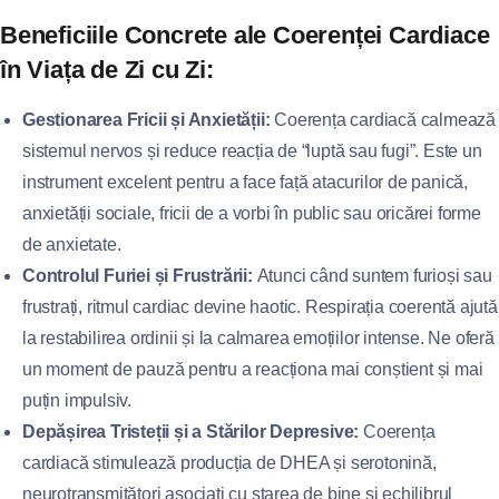
Beneficiile Concrete ale Coerenței Cardiace
în Viața de Zi cu Zi:
Gestionarea Fricii și Anxietății:
Coerența cardiacă calmează
sistemul nervos și reduce reacția de “luptă sau fugi”. Este un
instrument excelent pentru a face față atacurilor de panică,
anxietății sociale, fricii de a vorbi în public sau oricărei forme
de anxietate.
Controlul Furiei și Frustrării:
Atunci când suntem furioși sau
frustrați, ritmul cardiac devine haotic. Respirația coerentă ajută
la restabilirea ordinii și la calmarea emoțiilor intense. Ne oferă
un moment de pauză pentru a reacționa mai conștient și mai
puțin impulsiv.
Depășirea Tristeții și a Stărilor Depresive:
Coerența
cardiacă stimulează producția de DHEA și serotonină,
neurotransmițători asociați cu starea de bine și echilibrul