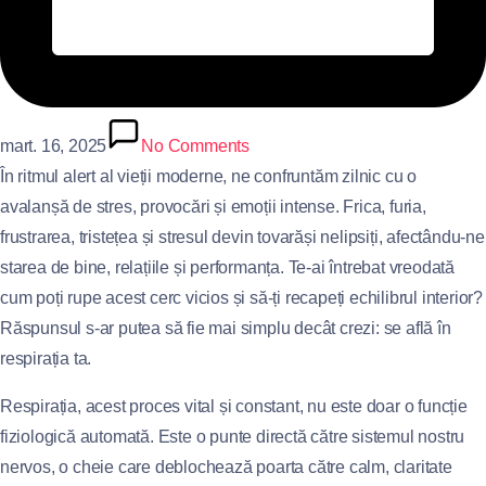
mart. 16, 2025
No Comments
În ritmul alert al vieții moderne, ne confruntăm zilnic cu o
avalanșă de stres, provocări și emoții intense. Frica, furia,
frustrarea, tristețea și stresul devin tovarăși nelipsiți, afectându-ne
starea de bine, relațiile și performanța. Te-ai întrebat vreodată
cum poți rupe acest cerc vicios și să-ți recapeți echilibrul interior?
Răspunsul s-ar putea să fie mai simplu decât crezi: se află în
respirația ta.
Respirația, acest proces vital și constant, nu este doar o funcție
fiziologică automată. Este o punte directă către sistemul nostru
nervos, o cheie care deblochează poarta către calm, claritate