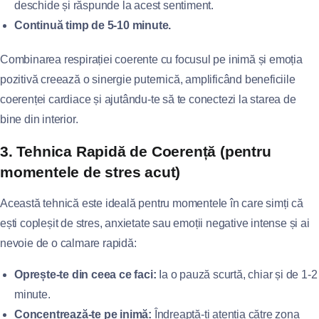
deschide și răspunde la acest sentiment.
Continuă timp de 5-10 minute.
Combinarea respirației coerente cu focusul pe inimă și emoția
pozitivă creează o sinergie puternică, amplificând beneficiile
coerenței cardiace și ajutându-te să te conectezi la starea de
bine din interior.
3. Tehnica Rapidă de Coerență (pentru
momentele de stres acut)
Această tehnică este ideală pentru momentele în care simți că
ești copleșit de stres, anxietate sau emoții negative intense și ai
nevoie de o calmare rapidă:
Oprește-te din ceea ce faci:
Ia o pauză scurtă, chiar și de 1-2
minute.
Concentrează-te pe inimă:
Îndreaptă-ți atenția către zona