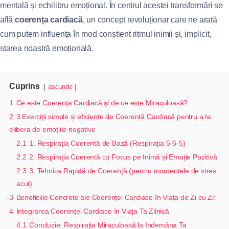
mentală și echilibru emoțional. În centrul acestei transformări se
află
coerența cardiacă
, un concept revoluționar care ne arată
cum putem influența în mod conștient ritmul inimii și, implicit,
starea noastră emoțională.
Cuprins
ascunde
1
Ce este Coerența Cardiacă și de ce este Miraculoasă?
2
3 Exerciții simple și eficiente de Coerență Cardiacă pentru a te
elibera de emoțiile negative
2.1
1. Respirația Coerentă de Bază (Respirația 5-6-5)
2.2
2. Respirația Coerentă cu Focus pe Inimă și Emoție Pozitivă
2.3
3. Tehnica Rapidă de Coerență (pentru momentele de stres
acut)
3
Beneficiile Concrete ale Coerenței Cardiace în Viața de Zi cu Zi:
4
Integrarea Coerenței Cardiace în Viața Ta Zilnică
4.1
Concluzie: Respirația Miraculoasă la Indemâna Ta