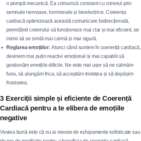
o pompă mecanică. Ea comunică constant cu creierul prin
semnale nervoase, hormonale și bioelectrice. Coerența
cardiacă optimizează această comunicare bidirecțională,
permițând creierului să funcționeze mai clar și mai eficient, iar
inimii să se simtă mai calmă și mai sigură.
Reglarea emoțiilor:
Atunci când suntem în coerență cardiacă,
devinem mai puțin reactivi emoțional și mai capabili să
gestionăm emoțiile dificile. Ne este mai ușor să ne calmăm
furia, să alungăm frica, să acceptăm tristețea și să depășim
frustrarea.
3 Exerciții simple și eficiente de Coerență
Cardiacă pentru a te elibera de emoțiile
negative
Vestea bună este că nu ai nevoie de echipamente sofisticate sau
de ore de meditație pentru a beneficia de coerența cardiacă.