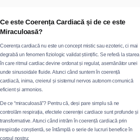
Ce este Coerența Cardiacă și de ce este
Miraculoasă?
Coerența cardiacă nu este un concept mistic sau ezoteric, ci mai
degrabă un fenomen fiziologic validat științific. Se referă la starea
în care ritmul cardiac devine ordonat și regulat, asemănător unei
unde sinusoidale fluide. Atunci când suntem în coerență
cardiacă, inima, creierul și sistemul nervos autonom comunică
eficient și armonios.
De ce “miraculoasă”? Pentru că, deși pare simplu să ne
controlăm respirația, efectele coerenței cardiace sunt profunde și
transformative. Atunci când intrăm în coerență cardiacă prin
respirație conștientă, se întâmplă o serie de lucruri benefice în
corpul nostru: