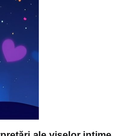
retări ale viselor intime