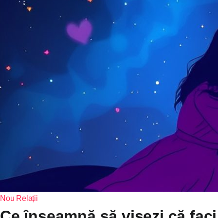
Nou
Relații
Ce înseamnă să visezi că faci 