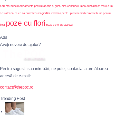
cele mai bune medicamente pentru raceala si gripa
cine conduce lumea
cum albesti tenul
cum
se trateaza
de ce sa nu votezi
imagini flori
intrebari pentru prieteni
medicamente bune pentru
poze cu flori
ficat
poze triste
top avocati
Ads
Aveți nevoie de ajutor?
Pentru sugestii sau întrebări, ne puteți contacta la următoarea
adresă de e-mail:
contact@thepoc.ro
Trending Post