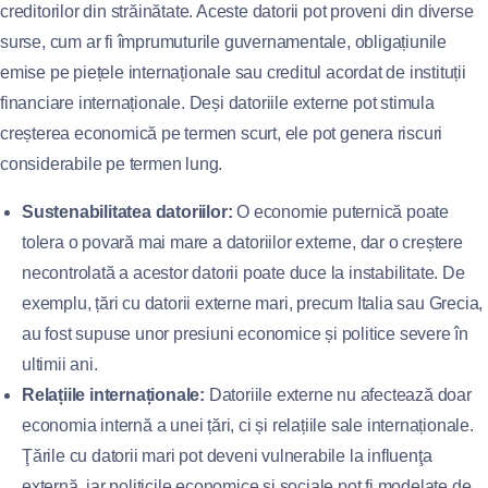
creditorilor din străinătate. Aceste datorii pot proveni din diverse
surse, cum ar fi împrumuturile guvernamentale, obligațiunile
emise pe piețele internaționale sau creditul acordat de instituții
financiare internaționale. Deși datoriile externe pot stimula
creșterea economică pe termen scurt, ele pot genera riscuri
considerabile pe termen lung.
Sustenabilitatea datoriilor:
O economie puternică poate
tolera o povară mai mare a datoriilor externe, dar o creștere
necontrolată a acestor datorii poate duce la instabilitate. De
exemplu, țări cu datorii externe mari, precum Italia sau Grecia,
au fost supuse unor presiuni economice și politice severe în
ultimii ani.
Relațiile internaționale:
Datoriile externe nu afectează doar
economia internă a unei țări, ci și relațiile sale internaționale.
Ţările cu datorii mari pot deveni vulnerabile la influenţa
externă, iar politicile economice și sociale pot fi modelate de