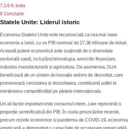
7.2.6
6. India
8
Concluzie
Statele Unite: Liderul istoric
Economia Statelor Unite este recunoscută ca cea mai mare
economie a lumii, cu un PIB nominal de 27,36 trilioane de dolari.
Această putere economică este susținută de o diversitate
sectorială vastă, incluzând tehnologia, serviciile financiare,
industria manufacturieră și agricultura. De asemenea, SUA
beneficiază de un sistem de inovație extrem de dezvoltat, care
promovează cercetarea și dezvoltarea, contribuind astfel la
menținerea competitivității pe piețele internaționale.
Un alt factor important este consumul intern, care reprezintă o
proporție semnificativă din PIB. În ciuda provocărilor recente,
precum crizele economice și pandemia de COVID-19, economia
americană a demonstrat o capacitate de recuperare remarcabilă.