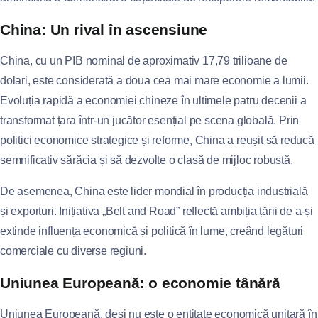
China: Un rival în ascensiune
China, cu un PIB nominal de aproximativ 17,79 trilioane de
dolari, este considerată a doua cea mai mare economie a lumii.
Evoluția rapidă a economiei chineze în ultimele patru decenii a
transformat țara într-un jucător esențial pe scena globală. Prin
politici economice strategice și reforme, China a reușit să reducă
semnificativ sărăcia și să dezvolte o clasă de mijloc robustă.
De asemenea, China este lider mondial în producția industrială
și exporturi. Inițiativa „Belt and Road” reflectă ambiția țării de a-și
extinde influența economică și politică în lume, creând legături
comerciale cu diverse regiuni.
Uniunea Europeană: o economie tânără
Uniunea Europeană, deși nu este o entitate economică unitară în