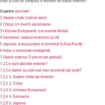
lumii și cum se compară în termeni de datorii externe?
Cuprins
ascunde
1
Statele Unite: Liderul istoric
2
China: Un rival în ascensiune
3
Uniunea Europeană: o economie tânără
4
Germania: motorul economic la UE
5
Japonia: a doua putere economică în Asia-Pacific
6
India: o economie emergentă
7
Datorii externe: O provocare globală
7.1
Ce sunt datoriile externe?
7.2
Ce datorii au cele mai mari economii ale lumii?
7.2.1
1. Statele Unite ale Americii
7.2.2
2. China
7.2.3
3. Uniunea Europeană
7.2.4
4. Germania
7.2.5
5. Japonia