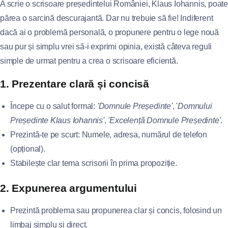
A scrie o scrisoare președintelui României, Klaus Iohannis, poate
părea o sarcină descurajantă. Dar nu trebuie să fie! Indiferent
dacă ai o problemă personală, o propunere pentru o lege nouă
sau pur și simplu vrei să-i exprimi opinia, există câteva reguli
simple de urmat pentru a crea o scrisoare eficientă.
1. Prezentare clară și concisă
Începe cu o salut formal:
'Domnule Președinte'
, '
Domnului
Președinte Klaus Iohannis'
,
'Excelență Domnule Președinte'
.
Prezintă-te pe scurt: Numele, adresa, numărul de telefon
(opțional).
Stabilește clar tema scrisorii în prima propoziție.
2. Expunerea argumentului
Prezintă problema sau propunerea clar și concis, folosind un
limbaj simplu și direct.