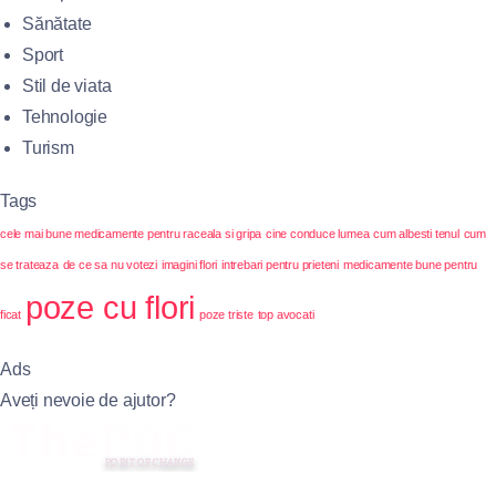
Sănătate
Sport
Stil de viata
Tehnologie
Turism
Tags
cele mai bune medicamente pentru raceala si gripa
cine conduce lumea
cum albesti tenul
cum
se trateaza
de ce sa nu votezi
imagini flori
intrebari pentru prieteni
medicamente bune pentru
poze cu flori
ficat
poze triste
top avocati
Ads
Aveți nevoie de ajutor?