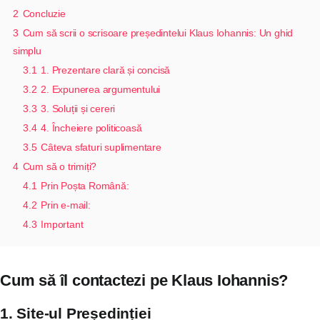
2
Concluzie
3
Cum să scrii o scrisoare președintelui Klaus Iohannis: Un ghid
simplu
3.1
1. Prezentare clară și concisă
3.2
2. Expunerea argumentului
3.3
3. Soluții și cereri
3.4
4. Încheiere politicoasă
3.5
Câteva sfaturi suplimentare
4
Cum să o trimiți?
4.1
Prin Poșta Română:
4.2
Prin e-mail:
4.3
Important
Cum să îl contactezi pe Klaus Iohannis?
1. Site-ul Președinției