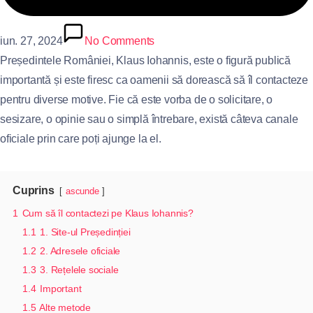
iun. 27, 2024
No Comments
Președintele României, Klaus Iohannis, este o figură publică
importantă și este firesc ca oamenii să dorească să îl contacteze
pentru diverse motive. Fie că este vorba de o solicitare, o
sesizare, o opinie sau o simplă întrebare, există câteva canale
oficiale prin care poți ajunge la el.
Cuprins
ascunde
1
Cum să îl contactezi pe Klaus Iohannis?
1.1
1. Site-ul Președinției
1.2
2. Adresele oficiale
1.3
3. Rețelele sociale
1.4
Important
1.5
Alte metode