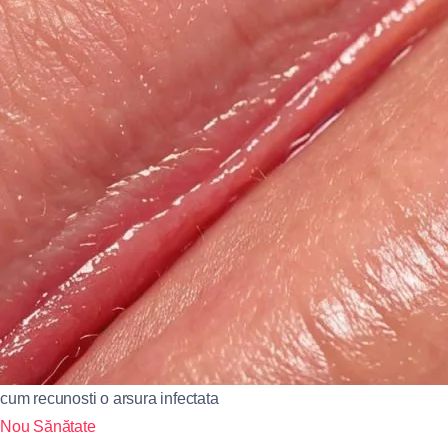
cum recunosti o arsura infectata
Nou
Sănătate