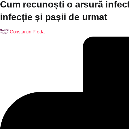
Cum recunoști o arsură infect
infecție și pașii de urmat
Constantin Preda