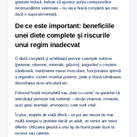
greutate redusă, trebuie să ajustezi porţia corespunzător
recomandărilor veterinare – nu orice hrană completă are rost
dacă e supra-alimentată.
De ce este important: beneficiile
unei diete complete şi riscurile
unui regim inadecvat
O dietă completă și echilibrată previne carenţele nutritive
(proteine, vitamine, minerale, grăsimi), asigurând o creștere
sănătoasă, menținerea masei musculare, funcţionarea optimă
a organelor, sistem imunitar puternic, piele și blană sănătoase,
dezvoltarea osos-articulară etc.
Folosind hrană incompletă sau „doar cu carne” nu garantat că
animăluţul primește toți nutrienții – rămân vitamine, minerale,
acizi grași esențiali, aminoacizi, care sunt vitali.
În plus, etapele de viață diferă – un pui are nevoie de mai
multă energie și proteine decât un adult; un senior are nevoi
diferite. Utilizarea greșită a unui tip de hrană poate duce la
excese sau carențe.