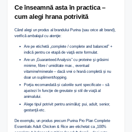
Ce înseamnă asta în practica –
cum alegi hrana potrivită
Când alegi un produs al brandului Purina (sau orice alt brand),
verifică ambalajul cu atenţie:
Are pe etichetă „complete / complete and balanced” +
indică pentru ce etapă de viaţă este formulat.
Are un „Guaranteed Analysis” cu proteine şi grăsimi
minime, fibre / umiditate max., eventual
vitamine/minerale – dacă vrei o hrană completă și nu
doar un supliment/topping.
Porţia recomandată și caloriile sunt specificate – să
ajustezi în funcţie de greutate și stil de viaţă al
animalului.
Alege tipul potrivit pentru animăluţ: pui, adult, senior,
gestanţă etc.
De exemplu, un produs precum Purina Pro Plan Complete
Essentials Adult Chicken & Rice are etichetat ca „100%