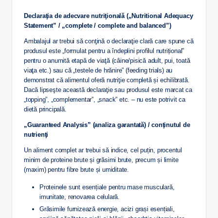
Declaraţia de adecvare nutriţională („Nutritional Adequacy
Statement” / „complete / complete and balanced”)
Ambalajul ar trebui să conţină o declaraţie clară care spune că
produsul este „formulat pentru a îndeplini profilul nutrițional”
pentru o anumită etapă de viaţă (câine/pisică adult, pui, toată
viaţa etc.) sau că „testele de hrănire” (feeding trials) au
demonstrat că alimentul oferă nutriţie completă și echilibrată.
Dacă lipseşte această declaraţie sau produsul este marcat ca
„topping”, „complementar”, „snack” etc. – nu este potrivit ca
dietă principală.
„Guaranteed Analysis” (analiza garantată) / conţinutul de
nutrienţi
Un aliment complet ar trebui să indice, cel puțin, procentul
minim de proteine brute și grăsimi brute, precum și limite
(maxim) pentru fibre brute și umiditate.
Proteinele sunt esențiale pentru mase musculară,
imunitate, renovarea celulară.
Grăsimile furnizează energie, acizi grași esențiali,