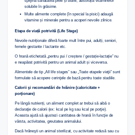
sprijină sănătatea pielii și blănii, absorbția vitaminelor
solubile în grăsime.
Multe alimente complete (în special la pisici) adaugă
vitamine și minerale pentru a acoperi nevoile zilnice.
Etapa de viață potrivită (Life Stage)
Nevoile nutriționale diferă foarte mult între pui, adulți, seniori,
femele gestante / lactante etc.
O hrană etichetată „pentru pui / creștere / gestație-lactație” nu
e neapărat potrivită pentru un animal adult și viceversa.
Alimentele de tip „All life stages” sau „Toate etapele vieţii” sunt
formulate să acopere cerinţele de bază pentru toate stadiile.
Calorii şi recomandări de hrănire (caloricitate +
porţionare)
Pe lângă nutrienți, un aliment complet ar trebui să aibă o
declaraţie de calorii (ex: kcal pe kg sau kcal pe porţie).
Aceasta ajută să ajustezi cantitatea de hrană în funcţie de
vârsta, activitatea, greutatea animalului.
Dacă hrăneşti un animal sterilizat, cu activitate redusă sau cu