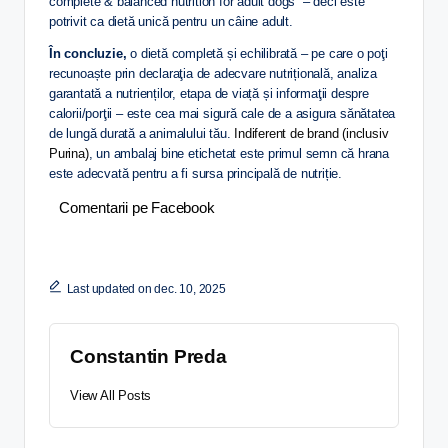
complete & balanced nutrition for adult dogs” – deci este
potrivit ca dietă unică pentru un câine adult.
În concluzie,
o dietă completă și echilibrată – pe care o poţi
recunoaște prin declaraţia de adecvare nutrițională, analiza
garantată a nutrienților, etapa de viață și informaţii despre
calorii/porţii – este cea mai sigură cale de a asigura sănătatea
de lungă durată a animalului tău.
Indiferent de brand (inclusiv
Purina)
, un ambalaj bine etichetat este primul semn că hrana
este adecvată pentru a fi sursa principală de nutriție.
Comentarii pe Facebook
Last updated on dec. 10, 2025
Constantin Preda
View All Posts