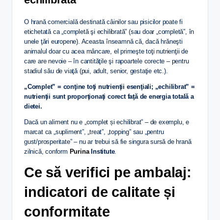
O hrană comercială destinată câinilor sau pisicilor poate fi
etichetată ca „completă şi echilibrată” (sau doar „completă”, în
unele ţări europene). Aceasta înseamnă că, dacă hrăneşti
animalul doar cu acea mâncare, el primeşte toţi nutrienţii de
care are nevoie – în cantităţile şi rapoartele corecte – pentru
stadiul său de viaţă (pui, adult, senior, gestaţie etc.).
„Complet” = conţine toţi nutrienţii esenţiali; „echilibrat” =
nutrienţii sunt proporţionaţi corect faţă de energia totală a
dietei.
Dacă un aliment nu e „complet și echilibrat” – de exemplu, e
marcat ca „supliment”, „treat”, „topping” sau „pentru
gust/prosperitate” – nu ar trebui să fie singura sursă de hrană
zilnică, conform
Purina
Institute
.
Ce să verifici pe ambalaj:
indicatori de calitate și
conformitate