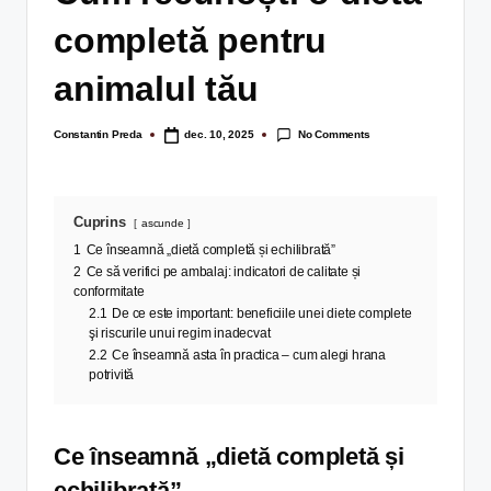
completă pentru
animalul tău
No Comments
Constantin Preda
dec. 10, 2025
Cuprins
ascunde
1
Ce înseamnă „dietă completă și echilibrată”
2
Ce să verifici pe ambalaj: indicatori de calitate și
conformitate
2.1
De ce este important: beneficiile unei diete complete
şi riscurile unui regim inadecvat
2.2
Ce înseamnă asta în practica – cum alegi hrana
potrivită
Ce înseamnă „dietă completă și
echilibrată”