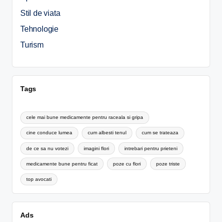
Stil de viata
Tehnologie
Turism
Tags
cele mai bune medicamente pentru raceala si gripa
cine conduce lumea
cum albesti tenul
cum se trateaza
de ce sa nu votezi
imagini flori
intrebari pentru prieteni
medicamente bune pentru ficat
poze cu flori
poze triste
top avocati
Ads