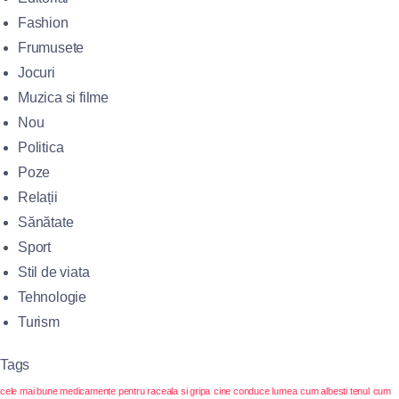
Fashion
Frumusete
Jocuri
Muzica si filme
Nou
Politica
Poze
Relații
Sănătate
Sport
Stil de viata
Tehnologie
Turism
Tags
cele mai bune medicamente pentru raceala si gripa
cine conduce lumea
cum albesti tenul
cum