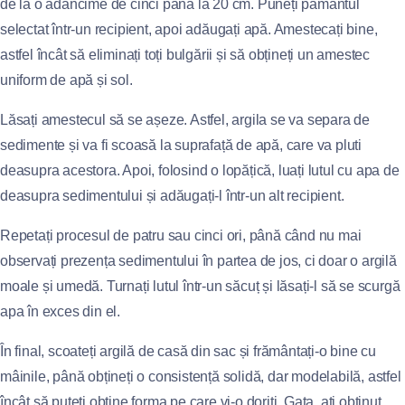
de la o adâncime de cinci până la 20 cm. Puneți pământul
selectat într-un recipient, apoi adăugați apă. Amestecați bine,
astfel încât să eliminați toți bulgării și să obțineți un amestec
uniform de apă și sol.
Lăsați amestecul să se așeze. Astfel, argila se va separa de
sedimente și va fi scoasă la suprafață de apă, care va pluti
deasupra acestora. Apoi, folosind o lopățică, luați lutul cu apa de
deasupra sedimentului și adăugați-l într-un alt recipient.
Repetați procesul de patru sau cinci ori, până când nu mai
observați prezența sedimentului în partea de jos, ci doar o argilă
moale și umedă. Turnați lutul într-un săcuț și lăsați-l să se scurgă
apa în exces din el.
În final, scoateți argilă de casă din sac și frământați-o bine cu
mâinile, până obțineți o consistență solidă, dar modelabilă, astfel
încât să puteți obține forma pe care vi-o doriți. Gata, ați obținut