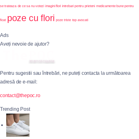
se trateaza
de ce sa nu votezi
imagini flori
intrebari pentru prieteni
medicamente bune pentru
poze cu flori
ficat
poze triste
top avocati
Ads
Aveți nevoie de ajutor?
Pentru sugestii sau întrebări, ne puteți contacta la următoarea
adresă de e-mail:
contact@thepoc.ro
Trending Post