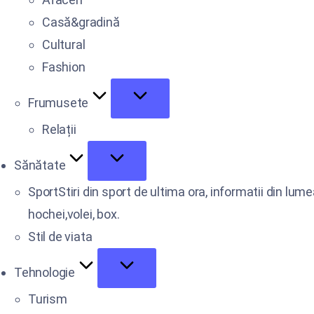
Casă&gradină
Cultural
Fashion
Frumusete
Relații
Sănătate
Sport
Stiri din sport de ultima ora, informatii din lum
hochei,volei, box.
Stil de viata
Tehnologie
Turism