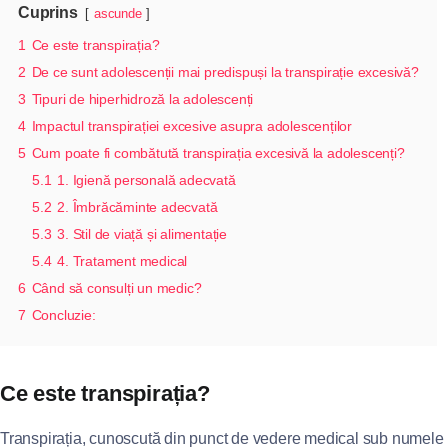
Cuprins
ascunde
1
Ce este transpirația?
2
De ce sunt adolescenții mai predispuși la transpirație excesivă?
3
Tipuri de hiperhidroză la adolescenți
4
Impactul transpirației excesive asupra adolescenților
5
Cum poate fi combătută transpirația excesivă la adolescenți?
5.1
1. Igienă personală adecvată
5.2
2. Îmbrăcăminte adecvată
5.3
3. Stil de viață și alimentație
5.4
4. Tratament medical
6
Când să consulți un medic?
7
Concluzie:
Ce este transpirația?
Transpirația, cunoscută din punct de vedere medical sub numele