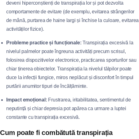
deveni hiperconștienți de transpirația lor și pot dezvolta
comportamente de evitare (de exemplu, evitarea strângerilor
de mână, purtarea de haine largi și închise la culoare, evitarea
activităților fizice).
Probleme practice și funcționale:
Transpirația excesivă la
nivelul palmelor poate îngreuna activități precum scrisul,
folosirea dispozitivelor electronice, practicarea sporturilor sau
chiar ținerea obiectelor. Transpirația la nivelul tălpilor poate
duce la infecții fungice, miros neplăcut și disconfort în timpul
purtării anumitor tipuri de încălțăminte.
Impact emoțional:
Frustrarea, iritabilitatea, sentimentul de
neputință și chiar depresia pot apărea ca urmare a luptei
constante cu transpirația excesivă.
Cum poate fi combătută transpirația