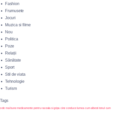
Fashion
Frumusete
Jocuri
Muzica si filme
Nou
Politica
Poze
Relații
Sănătate
Sport
Stil de viata
Tehnologie
Turism
Tags
cele mai bune medicamente pentru raceala si gripa
cine conduce lumea
cum albesti tenul
cum