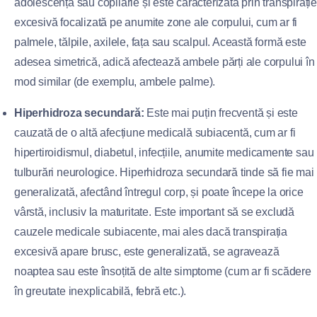
adolescență sau copilărie și este caracterizată prin transpirație
excesivă focalizată pe anumite zone ale corpului, cum ar fi
palmele, tălpile, axilele, fața sau scalpul. Această formă este
adesea simetrică, adică afectează ambele părți ale corpului în
mod similar (de exemplu, ambele palme).
Hiperhidroza secundară:
Este mai puțin frecventă și este
cauzată de o altă afecțiune medicală subiacentă, cum ar fi
hipertiroidismul, diabetul, infecțiile, anumite medicamente sau
tulburări neurologice. Hiperhidroza secundară tinde să fie mai
generalizată, afectând întregul corp, și poate începe la orice
vârstă, inclusiv la maturitate. Este important să se excludă
cauzele medicale subiacente, mai ales dacă transpirația
excesivă apare brusc, este generalizată, se agravează
noaptea sau este însoțită de alte simptome (cum ar fi scădere
în greutate inexplicabilă, febră etc.).