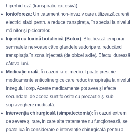
hiperhidroză (transpirație excesivă).
Iontoforeza:
Un tratament non-invaziv care utilizează curenți
electrici slabi pentru a reduce transpirația, în special la nivelul
mâinilor și picioarelor.
Injecții cu toxină botulinică (Botox):
Blochează temporar
semnalele nervoase către glandele sudoripare, reducând
transpirația în zona injectată (de obicei axile). Efectul durează
câteva luni.
Medicație orală:
În cazuri rare, medicul poate prescrie
medicamente anticolinergice care reduc transpirația la nivelul
întregului corp. Aceste medicamente pot avea și efecte
secundare, de aceea sunt folosite cu precauție și sub
supraveghere medicală.
Intervenția chirurgicală (simpatectomia):
În cazuri extrem
de severe și rare, în care alte tratamente nu funcționează, se
poate lua în considerare o intervenție chirurgicală pentru a