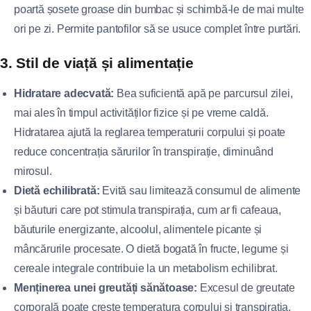
poartă șosete groase din bumbac și schimbă-le de mai multe
ori pe zi. Permite pantofilor să se usuce complet între purtări.
3. Stil de viață și alimentație
Hidratare adecvată:
Bea suficientă apă pe parcursul zilei,
mai ales în timpul activităților fizice și pe vreme caldă.
Hidratarea ajută la reglarea temperaturii corpului și poate
reduce concentrația sărurilor în transpirație, diminuând
mirosul.
Dietă echilibrată:
Evită sau limitează consumul de alimente
și băuturi care pot stimula transpirația, cum ar fi cafeaua,
băuturile energizante, alcoolul, alimentele picante și
mâncărurile procesate. O dietă bogată în fructe, legume și
cereale integrale contribuie la un metabolism echilibrat.
Menținerea unei greutăți sănătoase:
Excesul de greutate
corporală poate crește temperatura corpului și transpirația.