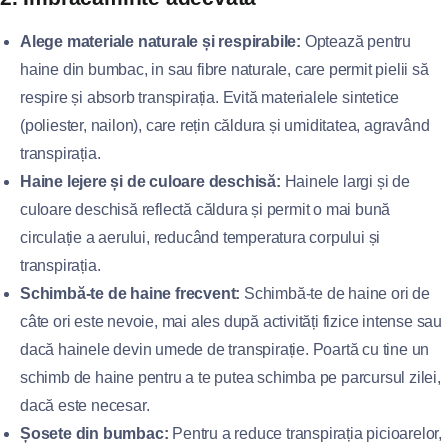
Alege materiale naturale și respirabile:
Optează pentru
haine din bumbac, in sau fibre naturale, care permit pielii să
respire și absorb transpirația. Evită materialele sintetice
(poliester, nailon), care rețin căldura și umiditatea, agravând
transpirația.
Haine lejere și de culoare deschisă:
Hainele largi și de
culoare deschisă reflectă căldura și permit o mai bună
circulație a aerului, reducând temperatura corpului și
transpirația.
Schimbă-te de haine frecvent:
Schimbă-te de haine ori de
câte ori este nevoie, mai ales după activități fizice intense sau
dacă hainele devin umede de transpirație. Poartă cu tine un
schimb de haine pentru a te putea schimba pe parcursul zilei,
dacă este necesar.
Șosete din bumbac:
Pentru a reduce transpirația picioarelor,