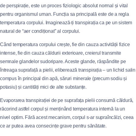
de perspirație, este un proces fiziologic absolut normal și vital
pentru organismul uman. Funcția sa principală este de a regla
temperatura corpului. Imaginează-ți transpirația ca pe un sistem
natural de “aer condiționat” al corpului.
Când temperatura corpului crește, fie din cauza activității fizice
intense, fie din cauza căldurii exterioare, creierul transmite
semnale glandelor sudoripare. Aceste glande, răspândite pe
întreaga suprafață a pielii, eliberează transpirația – un lichid salin
compus în principal din apă, săruri minerale (precum sodiu și
potasiu) și cantități mici de alte substanțe.
Evaporarea transpirației de pe suprafața pielii consumă căldură,
răcorind astfel corpul și menținând temperatura internă la un
nivel optim. Fără acest mecanism, corpul s-ar supraîncălzi, ceea
ce ar putea avea consecințe grave pentru sănătate.