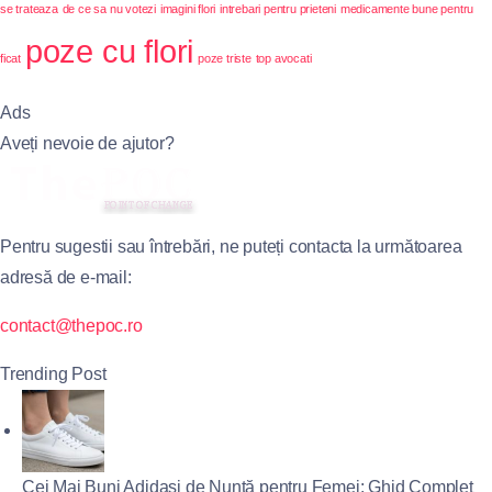
se trateaza
de ce sa nu votezi
imagini flori
intrebari pentru prieteni
medicamente bune pentru
poze cu flori
ficat
poze triste
top avocati
Ads
Aveți nevoie de ajutor?
Pentru sugestii sau întrebări, ne puteți contacta la următoarea
adresă de e-mail:
contact@thepoc.ro
Trending Post
Cei Mai Buni Adidași de Nuntă pentru Femei: Ghid Complet