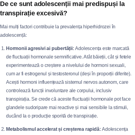
De ce sunt adolescenții mai predispuși la
transpirație excesivă?
Mai mulți factori contribuie la prevalența hiperhidrozei în
adolescență:
Hormonii agresivi ai pubertății:
Adolescența este marcată
de fluctuații hormonale semnificative. Atât băieții, cât și fetele
experimentează o creștere a nivelului de hormoni sexuali,
cum ar fi estrogenul și testosteronul (deși în proporții diferite).
Acești hormoni influențează sistemul nervos autonom, care
controlează funcții involuntare ale corpului, inclusiv
transpirația. Se crede că aceste fluctuații hormonale pot face
glandele sudoripare mai reactive și mai sensibile la stimuli,
ducând la o producție sporită de transpirație.
Metabolismul accelerat și creșterea rapidă:
Adolescența