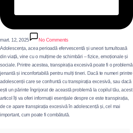
mart. 12, 2025
No Comments
Adolescența, acea perioadă efervescentă și uneori tumultoasă
din viață, vine cu o mulțime de schimbări – fizice, emoționale și
sociale. Printre acestea, transpirația excesivă poate fi o problemă
jenantă și inconfortabilă pentru mulți tineri. Dacă te numeri printre
adolescenții care se confruntă cu transpirația excesivă, sau dacă
ești un părinte îngrijorat de această problemă la copilul tău, acest
articol îți va oferi informații esențiale despre ce este transpirația,
de ce apare transpirația excesivă în adolescență și, cel mai
important, cum poate fi combătută.