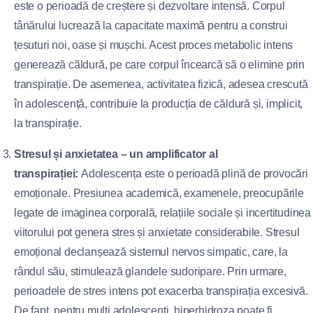
este o perioadă de creștere și dezvoltare intensă. Corpul
tânărului lucrează la capacitate maximă pentru a construi
țesuturi noi, oase și mușchi. Acest proces metabolic intens
generează căldură, pe care corpul încearcă să o elimine prin
transpirație. De asemenea, activitatea fizică, adesea crescută
în adolescență, contribuie la producția de căldură și, implicit,
la transpirație.
Stresul și anxietatea – un amplificator al
transpirației:
Adolescența este o perioadă plină de provocări
emoționale. Presiunea academică, examenele, preocupările
legate de imaginea corporală, relațiile sociale și incertitudinea
viitorului pot genera stres și anxietate considerabile. Stresul
emoțional declanșează sistemul nervos simpatic, care, la
rândul său, stimulează glandele sudoripare. Prin urmare,
perioadele de stres intens pot exacerba transpirația excesivă.
De fapt, pentru mulți adolescenți, hiperhidroza poate fi