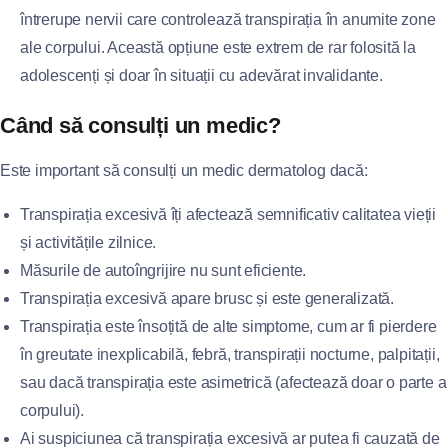
întrerupe nervii care controlează transpirația în anumite zone
ale corpului. Această opțiune este extrem de rar folosită la
adolescenți și doar în situații cu adevărat invalidante.
Când să consulți un medic?
Este important să consulți un medic dermatolog dacă:
Transpirația excesivă îți afectează semnificativ calitatea vieții
și activitățile zilnice.
Măsurile de autoîngrijire nu sunt eficiente.
Transpirația excesivă apare brusc și este generalizată.
Transpirația este însoțită de alte simptome, cum ar fi pierdere
în greutate inexplicabilă, febră, transpirații nocturne, palpitații,
sau dacă transpirația este asimetrică (afectează doar o parte a
corpului).
Ai suspiciunea că transpirația excesivă ar putea fi cauzată de