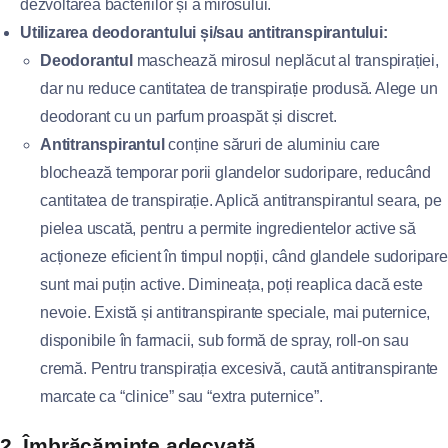
dezvoltarea bacteriilor și a mirosului.
Utilizarea deodorantului și/sau antitranspirantului:
Deodorantul
maschează mirosul neplăcut al transpirației,
dar nu reduce cantitatea de transpirație produsă. Alege un
deodorant cu un parfum proaspăt și discret.
Antitranspirantul
conține săruri de aluminiu care
blochează temporar porii glandelor sudoripare, reducând
cantitatea de transpirație. Aplică antitranspirantul seara, pe
pielea uscată, pentru a permite ingredientelor active să
acționeze eficient în timpul nopții, când glandele sudoripare
sunt mai puțin active. Dimineața, poți reaplica dacă este
nevoie. Există și antitranspirante speciale, mai puternice,
disponibile în farmacii, sub formă de spray, roll-on sau
cremă. Pentru transpirația excesivă, caută antitranspirante
marcate ca “clinice” sau “extra puternice”.
2. Îmbrăcăminte adecvată