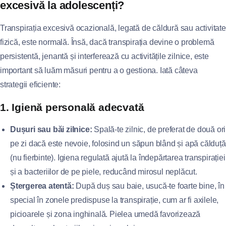
excesivă la adolescenți?
Transpirația excesivă ocazională, legată de căldură sau activitate
fizică, este normală. Însă, dacă transpirația devine o problemă
persistentă, jenantă și interferează cu activitățile zilnice, este
important să luăm măsuri pentru a o gestiona. Iată câteva
strategii eficiente:
1. Igienă personală adecvată
Dușuri sau băi zilnice:
Spală-te zilnic, de preferat de două ori
pe zi dacă este nevoie, folosind un săpun blând și apă călduță
(nu fierbinte). Igiena regulată ajută la îndepărtarea transpirației
și a bacteriilor de pe piele, reducând mirosul neplăcut.
Ștergerea atentă:
După duș sau baie, usucă-te foarte bine, în
special în zonele predispuse la transpirație, cum ar fi axilele,
picioarele și zona inghinală. Pielea umedă favorizează