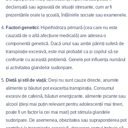
declanșată sau agravată de situații stresante, cum ar fi
prezentările orale la școală, întâlnirile sociale sau examenele.
Factori genetici:
Hiperhidroza primară (cea care nu este
cauzată de o altă afecțiune medicală) are adesea o
componentă genetică. Dacă unul sau ambii părinți suferă de
transpirație excesivă, este mai probabil ca și copilul să se
confrunte cu această problemă. Genele pot influența numărul
și activitatea glandelor sudoripare.
Dietă și stil de viață:
Deși nu sunt cauze directe, anumite
alimente și băuturi pot exacerba transpirația. Consumul
excesiv de cafeină, băuturi energizante, alimente picante sau
alcool (deși mai puțin relevant pentru adolescenții mai tineri,
poate fi un factor la cei mai mari) pot stimula glandele
sudoripare. De asemenea, obezitatea sau supraponderea pot