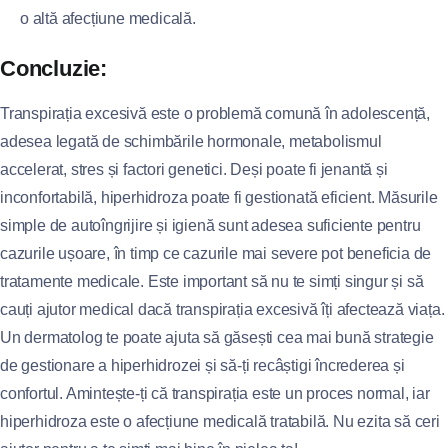
o altă afecțiune medicală.
Concluzie:
Transpirația excesivă este o problemă comună în adolescență,
adesea legată de schimbările hormonale, metabolismul
accelerat, stres și factori genetici. Deși poate fi jenantă și
inconfortabilă, hiperhidroza poate fi gestionată eficient. Măsurile
simple de autoîngrijire și igienă sunt adesea suficiente pentru
cazurile ușoare, în timp ce cazurile mai severe pot beneficia de
tratamente medicale. Este important să nu te simți singur și să
cauți ajutor medical dacă transpirația excesivă îți afectează viața.
Un dermatolog te poate ajuta să găsești cea mai bună strategie
de gestionare a hiperhidrozei și să-ți recâștigi încrederea și
confortul. Amintește-ți că transpirația este un proces normal, iar
hiperhidroza este o afecțiune medicală tratabilă. Nu ezita să ceri