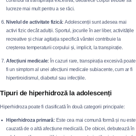
contribui la transpirația excesivă, deoarece corpul trebuie să
lucreze mai mult pentru a se răci.
Nivelul de activitate fizică:
Adolescenții sunt adesea mai
activi fizic decât adulții. Sportul, jocurile în aer liber, activitățile
recreative și chiar agitația specifică vârstei contribuie la
creșterea temperaturii corpului și, implicit, la transpirație.
Afecțiuni medicale:
În cazuri rare, transpirația excesivă poate
fi un simptom al unei afecțiuni medicale subiacente, cum ar fi
hipertiroidismul, diabetul sau infecțiile.
Tipuri de hiperhidroză la adolescenți
Hiperhidroza poate fi clasificată în două categorii principale:
Hiperhidroza primară:
Este cea mai comună formă și nu este
cauzată de o altă afecțiune medicală. De obicei, debutează în